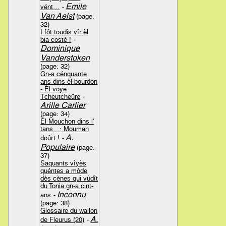
Emile
vént…
-
Van Aelst
(page:
32)
I fôt toudis vîr èl
bia costè !
-
Dominique
Vanderstoken
(page: 32)
Gn-a cénquante
ans dins èl bourdon
- Èl voye
Tcheutcheûre
-
Arille Carlier
(page: 34)
Èl Mouchon dins l'
tans…: Mouman
A.
doûrt !
-
Populaire
(page:
37)
Saquants vîyès
quéntes a môde
dès cènes qui vûdît
du Tonia gn-a cint-
Inconnu
ans
-
(page: 38)
Glossaire du wallon
A.
de Fleurus (20)
-