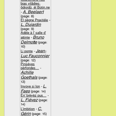
bias vilâdjes:
ôdjordû, èl Botin.ne
A. Beelaert
-
(page: 8)
El pègne Praxitèle
-
L. Dujardin
(page: 9)
Adèle à l' salle d'
Bruno
attinte
-
Delmotte
(page:
10)
Jean-
Li ponte
-
Luc Fauconnier
(page: 12)
Pinséyes
pèrfondes…
-
Achille
Goethals
(page:
13)
L.
Invoye si lon
-
Faes
(page: 14)
Èn' brèyèz pus…
-
L. Fiévez
(page:
14)
C.
L'imbition
-
Gérin
(page: 15)