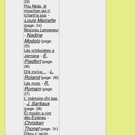
23)
Pou Néda, èl
mouchon qui n'
tchant'ra pus
-
Louis Marcelle
(page: 24)
Mossieu Lempereur
Nadine
-
Modolo
(page:
25)
Lès tchôssètes a
E.
Jèrmène
-
Piedfort
(page:
26)
L.
Dj'é invîye…
-
Roland
(page: 26)
R.
Lès mots
-
Romain
(page:
27)
L' mémoire d'in bas
J. Sartiaux
-
(page: 28)
Èl moulin a vint
dès-Èstènes
-
Christian
Thonet
(page: 31)
D'èyu ç' qu'on