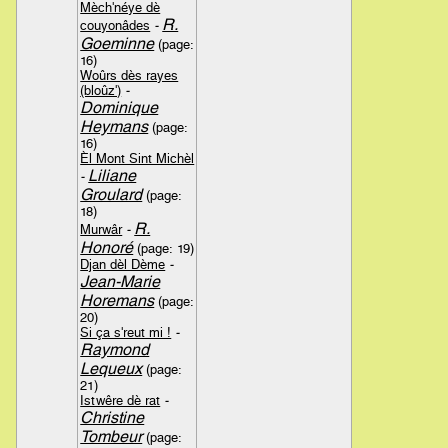
Mèch'néye dè
R.
couyonâdes
-
Goeminne
(page:
16)
Woûrs dès rayes
(bloûz')
-
Dominique
Heymans
(page:
16)
Èl Mont Sint Michèl
Liliane
-
Groulard
(page:
18)
R.
Murwâr
-
Honoré
(page: 19)
Djan dèl Dème
-
Jean-Marie
Horemans
(page:
20)
Si ça s'reut mi !
-
Raymond
Lequeux
(page:
21)
Istwêre dè rat
-
Christine
Tombeur
(page: