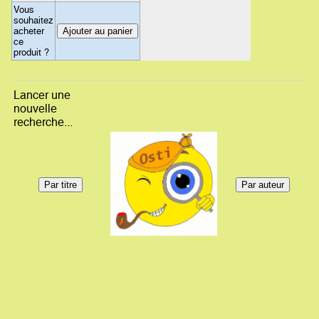
Vous
souhaitez
acheter
ce
produit ?
Lancer une
nouvelle
recherche...