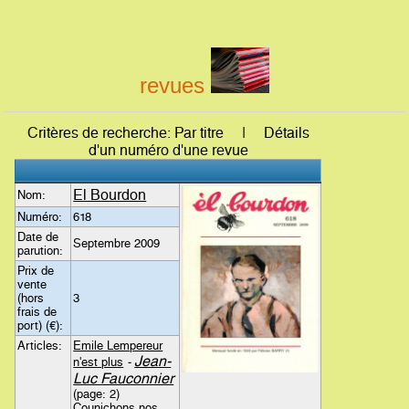
revues
Critères de recherche: Par titre | Détails
d'un numéro d'une revue
El Bourdon
Nom:
Numéro:
618
Date de
Septembre 2009
parution:
Prix de
vente
(hors
3
frais de
port) (€):
Articles:
Emile Lempereur
Jean-
n'est plus
-
Luc Fauconnier
(page: 2)
Counichons nos