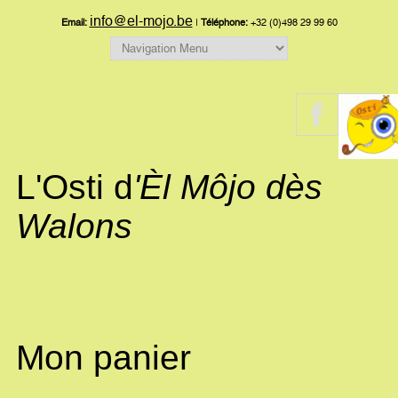
info@el-mojo.be
Email:
|
Téléphone:
+32 (0)498 29 99 60
L'Osti d
'Èl Môjo dès
Walons
Mon panier