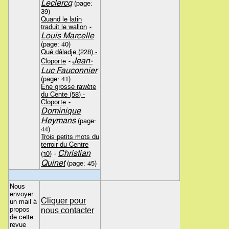
Leclercq
(page:
39)
Quand le latin
traduit le wallon
-
Louis Marcelle
(page: 40)
Qué dâladje (228) -
Jean-
Cloporte
-
Luc Fauconnier
(page: 41)
Ène grosse rawète
du Cente (58) -
Cloporte
-
Dominique
Heymans
(page:
44)
Trois petits mots du
terroir du Centre
Christian
(10)
-
Quinet
(page: 45)
Nous
envoyer
Cliquer pour
un mail à
propos
nous contacter
de cette
revue