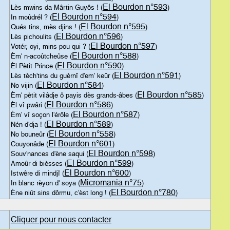
El Bourdon n°593
Lès mwins da Mârtin Guyôs ! (
)
El Bourdon n°594
In moûdrél ? (
)
El Bourdon n°595
Qués tins, mès djins ! (
)
El Bourdon n°596
Lès pichoulits (
)
El Bourdon n°597
Votér, oyi, mins pou qui ? (
)
El Bourdon n°588
Èm' n-acoûtcheûse (
)
El Bourdon n°590
Èl Pètit Prince (
)
El Bourdon n°591
Lès tèch'tins du guèrnî d'em' keûr (
)
El Bourdon n°584
No vijin (
)
El Bourdon n°585
Èm' pètit vilâdje ô payis dès grands-âbes (
)
El Bourdon n°586
Èl vî pwâri (
)
El Bourdon n°587
Èm' vî soçon l'érôle (
)
El Bourdon n°589
Nén d'dja ! (
)
El Bourdon n°558
No bouneûr (
)
El Bourdon n°601
Couyonâde (
)
El Bourdon n°598
Souv'nances d'ène saqui (
)
El Bourdon n°599
Amoûr di bièsses (
)
El Bourdon n°600
Istwêre di mindjî (
)
Micromania n°75
In blanc rèyon d' soya (
)
El Bourdon n°780
Ène niût sins dôrmu, c'èst long ! (
)
Cliquer pour nous contacter