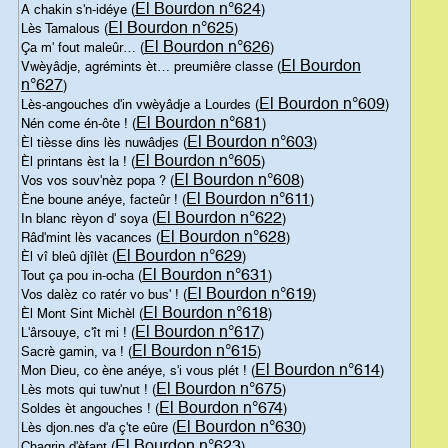
El Bourdon n°624
A chakin s'n-idéye (
)
El Bourdon n°625
Lès Tamalous (
)
El Bourdon n°626
Ça m' fout maleûr… (
)
El Bourdon
Vwèyâdje, agrémints èt… preumiêre classe (
n°627
)
El Bourdon n°609
Lès-angouches d'in vwèyâdje a Lourdes (
)
El Bourdon n°681
Nén come én-ôte ! (
)
El Bourdon n°603
Èl tièsse dins lès nuwâdjes (
)
El Bourdon n°605
Èl printans èst la ! (
)
El Bourdon n°608
Vos vos souv'nèz popa ? (
)
El Bourdon n°611
Ène boune anéye, facteûr ! (
)
El Bourdon n°622
In blanc rèyon d' soya (
)
El Bourdon n°628
Râd'mint lès vacances (
)
El Bourdon n°629
Èl vî bleû djîlèt (
)
El Bourdon n°631
Tout ça pou in-ocha (
)
El Bourdon n°619
Vos dalèz co ratér vo bus' ! (
)
El Bourdon n°618
Èl Mont Sint Michèl (
)
El Bourdon n°617
L'ârsouye, c'ît mi ! (
)
El Bourdon n°615
Sacrè gamin, va ! (
)
El Bourdon n°614
Mon Dieu, co ène anéye, s'i vous plét ! (
)
El Bourdon n°675
Lès mots qui tuw'nut ! (
)
El Bourdon n°674
Soldes èt angouches ! (
)
El Bourdon n°630
Lès djon.nes d'a ç'te eûre (
)
El Bourdon n°623
Chagrin d'èfant (
)