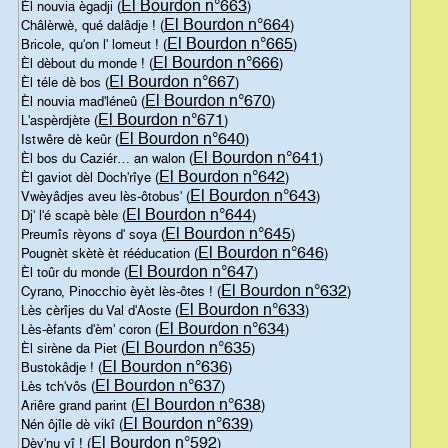
El Bourdon n°663
Èl nouvia ègadji (
)
El Bourdon n°664
Châlèrwè, qué dalâdje ! (
)
El Bourdon n°665
Bricole, qu'on l' lomeut ! (
)
El Bourdon n°666
Èl dèbout du monde ! (
)
El Bourdon n°667
Èl téle dè bos (
)
El Bourdon n°670
Èl nouvia mad'léneû (
)
El Bourdon n°671
L'aspèrdjète (
)
El Bourdon n°640
Istwêre dè keûr (
)
El Bourdon n°641
Èl bos du Caziér… an walon (
)
El Bourdon n°642
Èl gaviot dèl Doch'rîye (
)
El Bourdon n°643
Vwèyâdjes aveu lès-ôtobus' (
)
El Bourdon n°644
Dj' l'é scapè bèle (
)
El Bourdon n°645
Preumîs rèyons d' soya (
)
El Bourdon n°646
Pougnèt skètè èt rééducation (
)
El Bourdon n°647
Èl toûr du monde (
)
El Bourdon n°632
Cyrano, Pinocchio èyèt lès-ôtes ! (
)
El Bourdon n°633
Lès cèrîjes du Val d'Aoste (
)
El Bourdon n°634
Lès-èfants d'èm' coron (
)
El Bourdon n°635
Èl sirène da Piet (
)
El Bourdon n°636
Bustokâdje ! (
)
El Bourdon n°637
Lès tch'vôs (
)
El Bourdon n°638
Ariêre grand parint (
)
El Bourdon n°639
Nén ôjîle dè vikî (
)
El Bourdon n°592
Dèv'nu vî ! (
)