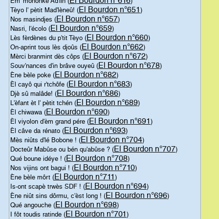
El Bourdon n°616
Èm' mononke Ad'lin (
)
El Bourdon n°651
Tèyo l' pètit Mad'lèneû! (
)
El Bourdon n°657
Nos masindjes (
)
El Bourdon n°659
Nasri, l'écolo (
)
El Bourdon n°660
Lès fèrdènes du p'tit Tèyo (
)
El Bourdon n°662
On-aprint tous lès djoûs (
)
El Bourdon n°672
Mèrci branmint dès côps (
)
El Bourdon n°678
Souv'nances d'in brâve ouyeû (
)
El Bourdon n°682
Ène bèle poke (
)
El Bourdon n°683
Èl cayô qui r'tchôfe (
)
El Bourdon n°686
Djè sû malâde! (
)
El Bourdon n°689
L'èfant èt l' pètit tchén (
)
El Bourdon n°690
Èl chiwawa (
)
El Bourdon n°691
Èl viyolon d'èm grand pére (
)
El Bourdon n°693
Èl câve da rénato (
)
El Bourdon n°704
Mès niûts d'lé Bobone ! (
)
El Bourdon n°707
Docteûr Mabûse ou bén qu'abûse ? (
)
El Bourdon n°708
Qué boune idéye ! (
)
El Bourdon n°710
Nos vijins ont bagui ! (
)
El Bourdon n°711
Ène bèle môrt (
)
El Bourdon n°694
Is-ont scapè trwès SDF ! (
)
El Bourdon n°696
Ène niût sins dôrmu, c'èst long ! (
)
El Bourdon n°698
Qué angouche (
)
El Bourdon n°701
I fôt toudis ratinde (
)