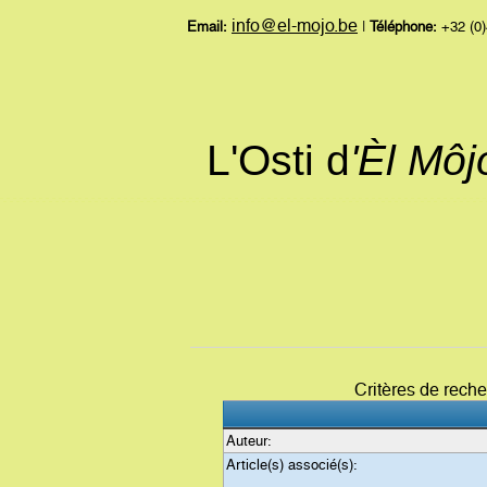
info@el-mojo.be
Email:
|
Téléphone:
+32 (0)
L'Osti d
'Èl Mô
Critères de rech
Auteur:
Article(s) associé(s):