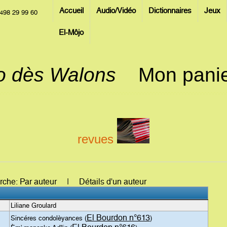
Accueil
Audio/Vidéo
Dictionnaires
Jeux
498 29 99 60
El-Môjo
jo dès Walons
Mon pani
revues
erche: Par auteur | Détails d'un auteur
Liliane Groulard
El Bourdon n°613
Sincéres condolèyances (
)