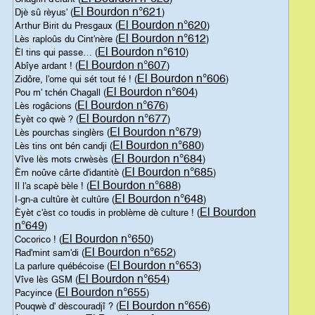
El Bourdon n°621
Djè sû rèyus' (
)
El Bourdon n°620
Arthur Birit du Presgaux (
)
El Bourdon n°612
Lès raploûs du Cint'nère (
)
El Bourdon n°610
Èl tins qui passe… (
)
El Bourdon n°607
Abîye ardant ! (
)
El Bourdon n°606
Zidôre, l'ome qui sét tout fé ! (
)
El Bourdon n°604
Pou m' tchén Chagall (
)
El Bourdon n°676
Lès rogâcions (
)
El Bourdon n°677
Èyèt co qwè ? (
)
El Bourdon n°679
Lès pourchas singlèrs (
)
El Bourdon n°680
Lès tins ont bén candji (
)
El Bourdon n°684
Vîve lès mots crwèsès (
)
El Bourdon n°685
Èm noûve cârte d'idantitè (
)
El Bourdon n°688
Il l'a scapè bèle ! (
)
El Bourdon n°648
I-gn-a cultûre èt cultûre (
)
El Bourdon
Èyèt c'èst co toudis in problème dè culture ! (
n°649
)
El Bourdon n°650
Cocorico ! (
)
El Bourdon n°652
Rad'mint sam'di (
)
El Bourdon n°653
La parlure québécoise (
)
El Bourdon n°654
Vîve lès GSM (
)
El Bourdon n°655
Pacyince (
)
El Bourdon n°656
Pouqwè d' dèscouradjî ? (
)