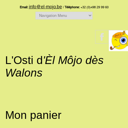
info@el-mojo.be
Email:
|
Téléphone:
+32 (0)498 29 99 60
L'Osti d
'Èl Môjo dès
Walons
Mon panier