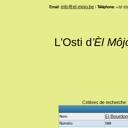
info@el-mojo.be
Email:
|
Téléphone:
+32 (0)
L'Osti d
'Èl Mô
Critères de recherche
El Bourdon
Nom:
Numéro:
588