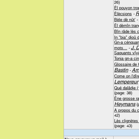
26)
Èl pouyon tro
R
Èlècsions
-
Bèle dè nût'
-
Èl dèrnîn tra
Bîn râde lès c
In "bia" djoû 
Gn-a cénquant
J. 
mots…
-
Saquants vîy
Tonia gn-a ci
Glossaire de 
Bastin
Ar
-
Come on l'dîre
Lempereur
Qué dalâdje (1
(page: 38)
Ène grosse ra
Heymans
(
A propos du 
42)
Lès clignètes
(page: 43)