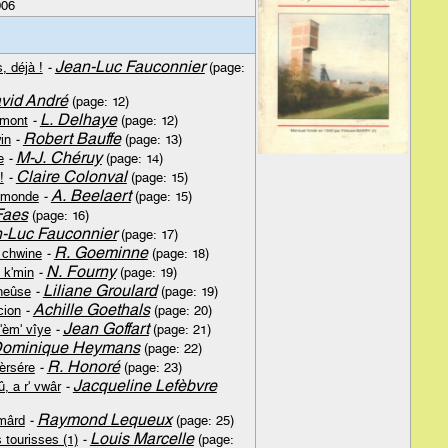
006
Jean-Luc Fauconnier
, déjà !
-
(page:
vid André
(page: 12)
L. Delhaye
imont
-
(page: 12)
Robert Bauffe
in
-
(page: 13)
M-J. Chéruy
e
-
(page: 14)
Claire Colonval
!
-
(page: 15)
A. Beelaert
 monde
-
(page: 15)
Faes
(page: 16)
-Luc Fauconnier
(page: 17)
R. Goeminne
' chwine
-
(page: 18)
N. Fourny
 k'min
-
(page: 19)
Liliane Groulard
heûse
-
(page: 19)
Achille Goethals
cion
-
(page: 20)
Jean Goffart
'èm' vîye
-
(page: 21)
ominique Heymans
(page: 22)
R. Honoré
èrsére
-
(page: 23)
Jacqueline Lefèbvre
, a r' vwâr
-
Raymond Lequeux
omârd
-
(page: 25)
Louis Marcelle
 tourisses (1)
-
(page: