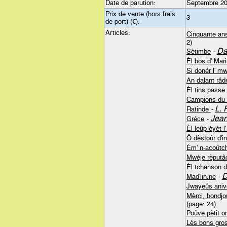
Date de parution:
Septembre 2
Prix de vente (hors frais
3
de port) (€):
Articles:
Cinquante ans
2)
Da
Sètimbe
-
Èl bos d' Mar
Si donér l' mw
An dalant râd
Èl tins passe 
Campions du
L. 
Ratinde
-
Jean
Gréce
-
Èl leûp èyèt l
Ô dèstoûr d'in
Èm' n-acoûtc
Mwéje rèputâ
Èl tchanson d
D
Mad'lin.ne
-
Jwayeûs aniv
Mèrci, bondjoû
(page: 24)
Poûve pètit 
Lès bons gros