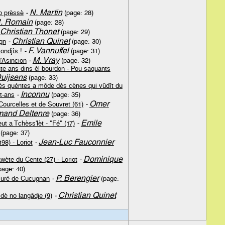
N. Martin
p prèssè
-
(page: 28)
. Romain
(page: 28)
Christian Thonet
(page: 29)
Christian Quinet
ngn
-
(page: 30)
F. Vannuffel
ondjîs !
-
(page: 31)
M. Vray
d'Asincion
-
(page: 32)
e ans dins èl bourdon - Pou saquants
Duijsens
(page: 33)
ès quéntes a môde dès cènes qui vûdît du
Inconnu
nt-ans
-
(page: 35)
Omer
Courcelles et de Souvret (61)
-
mand Deltenre
(page: 36)
Emile
ut a Tchèss'lèt - "Fé" (17)
-
(page: 37)
Jean-Luc Fauconnier
98) - Loriot
-
Dominique
wète du Cente (27) - Loriot
-
page: 40)
P. Berengier
curé de Cucugnan
-
(page:
Christian Quinet
 dè no langâdje (9)
-