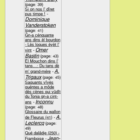
(page: 39)
Si on nos l' dîret
pus timpe !
-
Dominique
Vanderstoken
(page: 41)
Gn-a cénquante
ans dins èl bourdon
- Lès loques èyèt l'
Omer
vint
-
Bastin
(page: 43)
Èl Mouchon dins l'
tans…: Du tans dè
A.
m' grand-mére
-
Trigaux
(page: 45)
Saquants vîyès
quéntes a môde
dès cènes qui vûdît
du Tonia gn-a cint-
Inconnu
ans
-
(page: 48)
Glossaire du wallon
A.
de Fleurus (41)
-
Leclercq
(page:
49)
Qué dalâdje (250) -
Jean-
Framboise
-