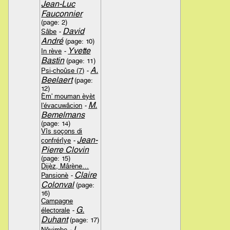
Jean-Luc
Fauconnier
(page: 2)
David
Sâbe
-
André
(page: 10)
Yvette
In rève
-
Bastin
(page: 11)
A.
Psi-choûse (7)
-
Beelaert
(page:
12)
Èm' mouman èyèt
M.
l'évacuwâcion
-
Bemelmans
(page: 14)
Vîs soçons di
Jean-
confrérîye
-
Pierre Clovin
(page: 15)
Dijèz, Mârène…
Claire
Pansionè
-
Colonval
(page:
16)
Campagne
G.
électorale
-
Duhant
(page: 17)
L.
Nôvimbe
-