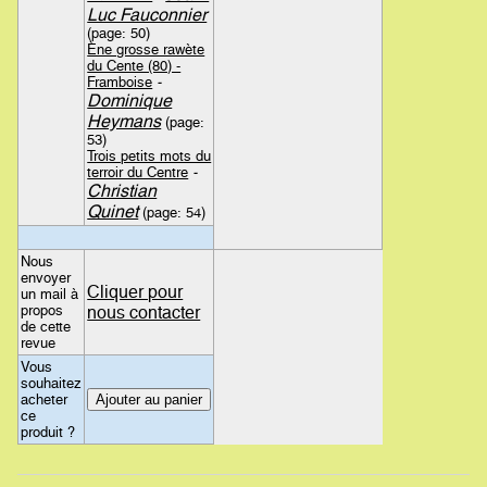
Luc Fauconnier
(page: 50)
Ène grosse rawète
du Cente (80) -
Framboise
-
Dominique
Heymans
(page:
53)
Trois petits mots du
terroir du Centre
-
Christian
Quinet
(page: 54)
Nous
envoyer
Cliquer pour
un mail à
propos
nous contacter
de cette
revue
Vous
souhaitez
acheter
ce
produit ?