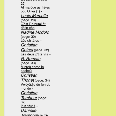
25)
Al marôde as fréjes
pou Oliva (1)
-
Louis Marcelle
(page: 28)
C'èst l' preumi èt
dérin côp
-
Nadine Modolo
(page: 30)
Lès chitârds
-
Christian
Quinet
(page: 32)
Lès deûs p'tits vîs
-
R. Romain
(page: 33)
Minteû come in
cacheû
-
Christian
Thonet
(page: 34)
Vwèyâdje dè fén du
monde
-
Christine
Tombeur
(page:
37)
Pus târd !
-
Danielle
Trempont-Bury