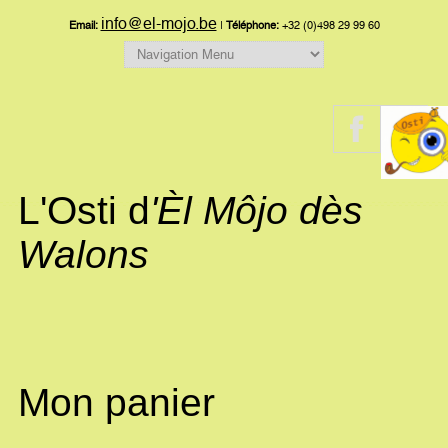
info@el-mojo.be
Email:
|
Téléphone:
+32 (0)498 29 99 60
L'Osti d
'Èl Môjo dès
Walons
Mon panier