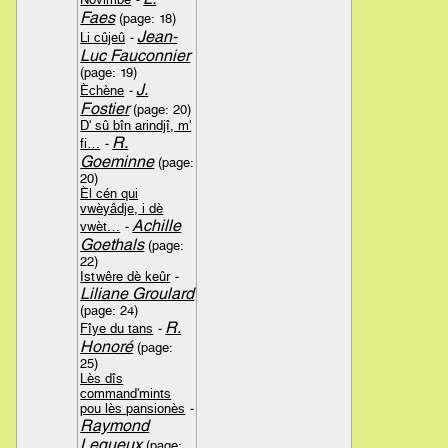
Faes
(page: 18)
Jean-
Li cûjeû
-
Luc Fauconnier
(page: 19)
J.
Èchène
-
Fostier
(page: 20)
D' sû bîn arindjî, m'
R.
fi…
-
Goeminne
(page:
20)
Èl cén qui
vwèyâdje, i dè
Achille
vwèt…
-
Goethals
(page:
22)
Istwêre dè keûr
-
Liliane Groulard
(page: 24)
R.
Fîye du tans
-
Honoré
(page:
25)
Lès dîs
command'mints
pou lès pansionès
-
Raymond
Lequeux
(page: