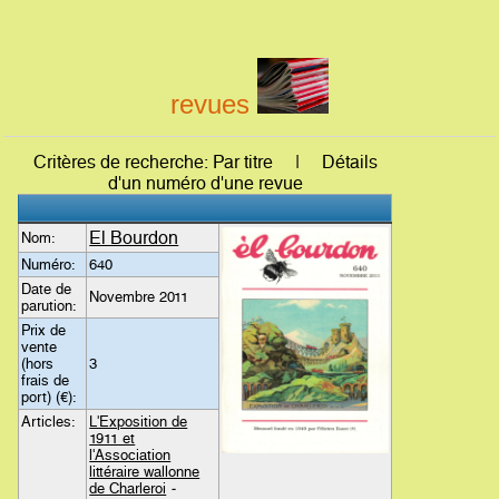
revues
Critères de recherche: Par titre | Détails
d'un numéro d'une revue
El Bourdon
Nom:
Numéro:
640
Date de
Novembre 2011
parution:
Prix de
vente
(hors
3
frais de
port) (€):
Articles:
L'Exposition de
1911 et
l'Association
littéraire wallonne
de Charleroi
-