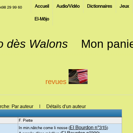
Accueil
Audio/Vidéo
Dictionnaires
Jeux
498 29 99 60
El-Môjo
jo dès Walons
Mon pani
revues
erche: Par auteur | Détails d'un auteur
F. Piette
El Bourdon n°315
In min.nâtche come li nosse (
)