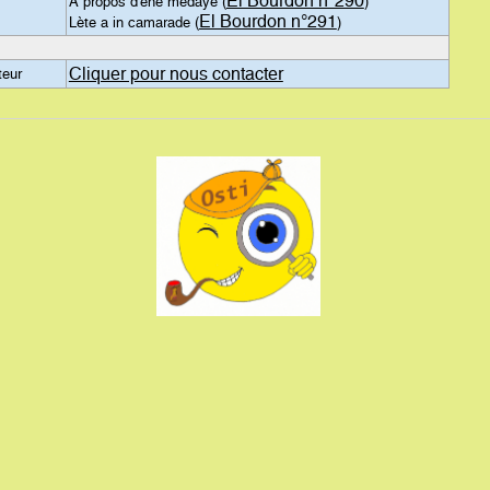
El Bourdon n°290
A propôs d'ène mèdâye (
)
El Bourdon n°291
Lète a in camarade (
)
Cliquer pour nous contacter
teur