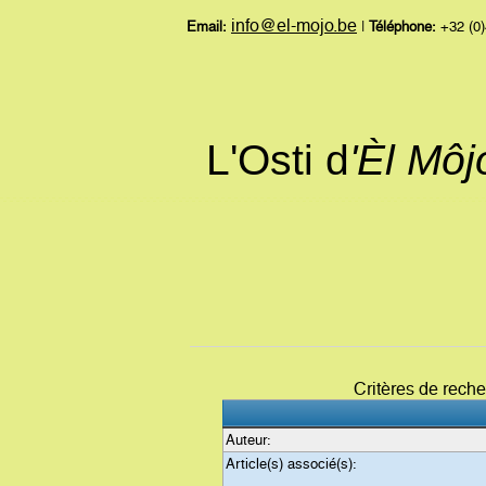
info@el-mojo.be
Email:
|
Téléphone:
+32 (0)
L'Osti d
'Èl Mô
Critères de rech
Auteur:
Article(s) associé(s):