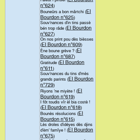
n°624
)
El
Bouneûrs a bon mârtchi (
Bourdon n°625
)
Souv'nances d'in tins passè
El Bourdon
bén trop râde (
n°627
)
On nos print pou dès bièsses
El Bourdon n°609
(
)
El
Ène boune grève ? (
Bourdon n°687
)
El Bourdon
Gratitude (
n°611
)
Souv'nances du tins d'mès
El Bourdon
grands parints (
n°729
)
El
Riyons 'ne miyète ! (
Bourdon n°619
)
I fôt toudis vîr èl bia costè !
El Bourdon n°618
(
)
El
Bounès résolucions (
Bourdon n°615
)
Lès droles d'idéyes dès djins
El Bourdon
d'èm' famîye ! (
n°675
)