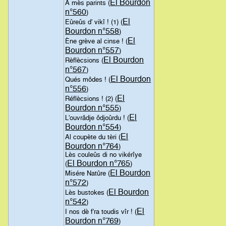
El Bourdon
A mès parints (
n°560
)
El
Eûreûs d' vikî ! (1) (
Bourdon n°558
)
El
Ène grève al cinse ! (
Bourdon n°557
)
El Bourdon
Rèflècsions (
n°567
)
El Bourdon
Qués môdes ! (
n°556
)
El
Réflècsions ! (2) (
Bourdon n°555
)
El
L'ouvrâdje ôdjoûrdu ! (
Bourdon n°554
)
El
Al coupète du tèri (
Bourdon n°764
)
Lès couleûs di no vikérîye
El Bourdon n°765
(
)
El Bourdon
Misére Natûre (
n°572
)
El Bourdon
Lès bustokes (
n°542
)
El
I nos dè f'ra toudis vîr ! (
Bourdon n°769
)