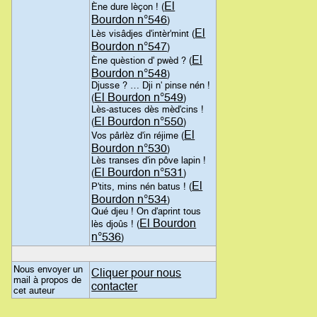
El
Ène dure lèçon ! (
Bourdon n°546
)
El
Lès visâdjes d'intèr'mint (
Bourdon n°547
)
El
Ène quèstion d' pwèd ? (
Bourdon n°548
)
Djusse ? … Dji n' pinse nén !
El Bourdon n°549
(
)
Lès-astuces dès mèd'cins !
El Bourdon n°550
(
)
El
Vos pârlèz d'in réjime (
Bourdon n°530
)
Lès transes d'in pôve lapin !
El Bourdon n°531
(
)
El
P'tits, mins nén batus ! (
Bourdon n°534
)
Qué djeu ! On d'aprint tous
El Bourdon
lès djoûs ! (
n°536
)
Nous envoyer un
Cliquer pour nous
mail à propos de
contacter
cet auteur