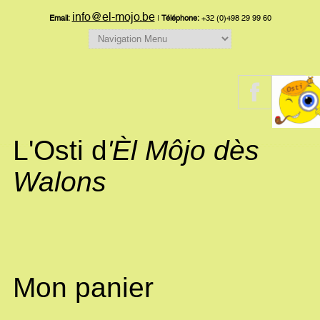
info@el-mojo.be
Email:
|
Téléphone:
+32 (0)498 29 99 60
L'Osti d
'Èl Môjo dès
Walons
Mon panier