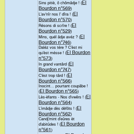
El
Sins pitiè, ô chômâdje ! (
Bourdon n°569
)
El
L'av'nîr nos l' dîra ! (
Bourdon n°570
)
El
Résons di scrîre ! (
Bourdon n°529
)
El
Mins, quél âdje avéz ? (
Bourdon n°746
)
Daléz vos tére ? C'èst mi
El Bourdon
qu'èst mésse ! (
n°573
)
El
In grand vantârd (
Bourdon n°747
)
El
C'èst trop târd ! (
Bourdon n°566
)
Inocint… pourtant coupâbe !
El Bourdon n°565
(
)
El
Lès-èfants - Nos d'vwêrs ! (
Bourdon n°564
)
El
L'imâdje dès dèfôts ! (
Bourdon n°562
)
Candj'mint d'eûres èt
El Bourdon
d'abitûdes ! (
n°561
)