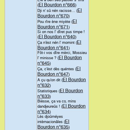
El Bourdon n°666
(
)
El
Dji n' sû nén racisse… (
Bourdon n°670
)
El
Pou rîre ène miyète (
Bourdon n°671
)
Si on nos l' dîret pus timpe !
El Bourdon n°640
(
)
El
Ça n'èst nén l' momint (
Bourdon n°641
)
Fôt-i vos dîre mèrci, Mossieu
El Bourdon
l' minisse ? (
n°645
)
El
Ça, c'èst dès quéntes (
Bourdon n°647
)
El Bourdon
A çu qu'on dit (
n°632
)
El Bourdon
Statistiques (
n°633
)
Bièsse, ça va co, mins
El Bourdon
dandjeureûs ! (
n°634
)
Lès djoûrnéyes
El
intèrnacionâles (
Bourdon n°635
)