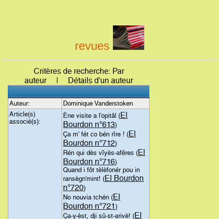
revues
Critères de recherche: Par
auteur | Détails d'un auteur
Auteur:
Dominique Vanderstoken
Article(s)
El
Ène visite a l'opitâl (
associé(s):
Bourdon n°613
)
El
Ça m' fét co bén rîre ! (
Bourdon n°712
)
El
Rén qui dès vîyès-afêres (
Bourdon n°716
)
Quand i fôt tèlèfonér pou in
El Bourdon
ransègn'mint! (
n°720
)
El
No nouvia tchén (
Bourdon n°721
)
El
Ça-y-èst, dji sû-st-arivè! (