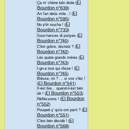
El
Ça m' chène bén drole (
Bourdon n°639
)
El
An l'an deûs mile…! (
Bourdon n°595
)
El
No p'tit roucha ! (
Bourdon n°733
)
El
Souv'nances di poûyes (
Bourdon n°740
)
El
C'èst grâve, docteûr ? (
Bourdon n°742
)
El
Lès quate grands méres (
Bourdon n°743
)
El
I-gn-a tout qui rôsse ! (
Bourdon n°745
)
Bièsse, mi ? … si vos v'lèz !
El Bourdon n°541
(
)
Il-èst bia… quand-il-èst bén
El Bourdon n°553
dit ! (
)
El Bourdon
Rèflècsions ! (
n°552
)
El
Pouqwè ç' qu'is-ont parti ? (
Bourdon n°551
)
El
C'èst bén dècidè ! (
Bourdon n°568
)