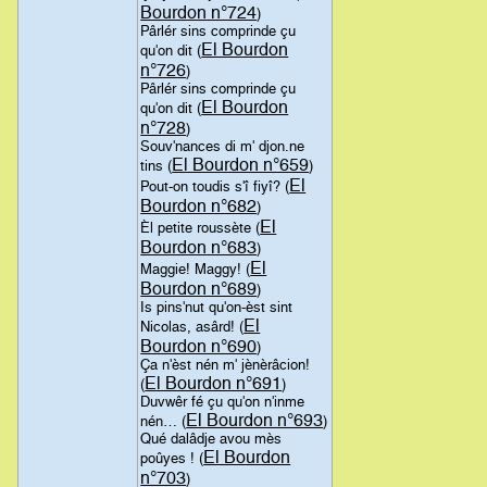
Bourdon n°724
)
Pârlér sins comprinde çu
El Bourdon
qu'on dit (
n°726
)
Pârlér sins comprinde çu
El Bourdon
qu'on dit (
n°728
)
Souv'nances di m' djon.ne
El Bourdon n°659
tins (
)
El
Pout-on toudis s'î fiyî? (
Bourdon n°682
)
El
Èl petite roussète (
Bourdon n°683
)
El
Maggie! Maggy! (
Bourdon n°689
)
Is pins'nut qu'on-èst sint
El
Nicolas, asârd! (
Bourdon n°690
)
Ça n'èst nén m' jènèrâcion!
El Bourdon n°691
(
)
Duvwêr fé çu qu'on n'inme
El Bourdon n°693
nén… (
)
Qué dalâdje avou mès
El Bourdon
poûyes ! (
n°703
)