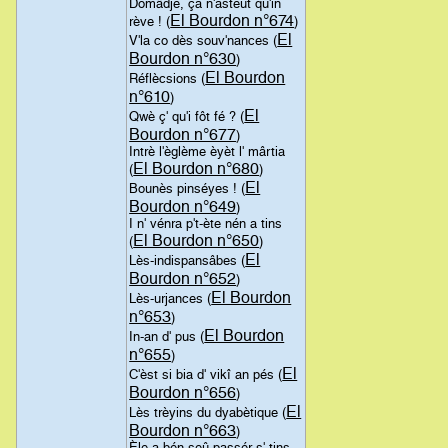
Domâdje, ça n'asteut qu'in
El Bourdon n°674
rève ! (
)
El
V'la co dès souv'nances (
Bourdon n°630
)
El Bourdon
Réflècsions (
n°610
)
El
Qwè ç' qu'i fôt fé ? (
Bourdon n°677
)
Intrè l'èglème èyèt l' mârtia
El Bourdon n°680
(
)
El
Bounès pinséyes ! (
Bourdon n°649
)
I n' vénra p't-ète nén a tins
El Bourdon n°650
(
)
El
Lès-indispansâbes (
Bourdon n°652
)
El Bourdon
Lès-urjances (
n°653
)
El Bourdon
In-an d' pus (
n°655
)
El
C'èst si bia d' vikî an pés (
Bourdon n°656
)
El
Lès trèyins du dyabètique (
Bourdon n°663
)
Èle a bén seû passér s' tins