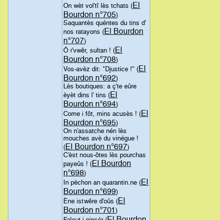
El
On wèt vol'tî lès tchats (
Bourdon n°705
)
Saquantès quéntes du tins d'
El Bourdon
nos ratayons (
n°707
)
El
Ô r'vwêr, sultan ! (
Bourdon n°708
)
El
Vos-avèz dit: "Djustice !" (
Bourdon n°692
)
Lès boutiques: a ç'te eûre
El
èyèt dins l' tins (
Bourdon n°694
)
El
Come i fôt, mins acusès ! (
Bourdon n°695
)
On n'assatche nén lès
mouches avè du vinégue !
El Bourdon n°697
(
)
C'èst nous-ôtes lès pourchas
El Bourdon
payeûs ! (
n°698
)
El
In pèchon an quarantin.ne (
Bourdon n°699
)
El
Ène istwêre d'oûs (
Bourdon n°701
)
El Bourdon
Faleut i pinsér (