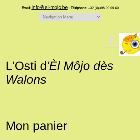
info@el-mojo.be
Email:
|
Téléphone:
+32 (0)498 29 99 60
L'Osti d
'Èl Môjo dès
Walons
Mon panier