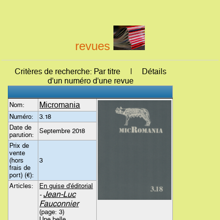
revues
Critères de recherche: Par titre | Détails
d'un numéro d'une revue
Micromania
Nom:
Numéro:
3.18
Date de
Septembre 2018
parution:
Prix de
vente
(hors
3
frais de
port) (€):
Articles:
En guise d'éditorial
Jean-Luc
-
Fauconnier
(page: 3)
Une belle