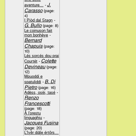
J.
aventure…
-
Carasso
(page:
4)
I Piòd dal Stagn
-
G. Bullo
(page: 8)
Le coinuson fait
mon bonhèye
-
Bernard
Chapuis
(page:
10)
Lés sorcés dou prai
Colette
Courtét
-
Devineau
(page:
12)
Mpuoddi e
B. Di
spatuliddi
-
Pietro
(page: 16)
Adèss, osèi, tasé
-
Renzo
Francescotti
(page: 18)
À l'orestu
linguaghju
-
Jacques Fusina
(page: 20)
L'îvêr diåle értôrs…