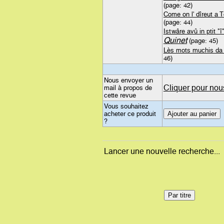
(page: 42)
Come on l' dîreut a Tc
(page: 44)
Istwâre avû in ptit "
Quinet
(page: 45)
Lès mots muchis da 
46)
Nous envoyer un
Cliquer pour nou
mail à propos de
cette revue
Vous souhaitez
acheter ce produit
?
Lancer une nouvelle recherche...