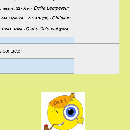
Emile Lempereur
hèss'lèt (2) - Alér
-
Christian
î" dès rûyes dèL Louviére (20)
-
Claire Colonval
Tante Clérète
-
(page:
s contacter