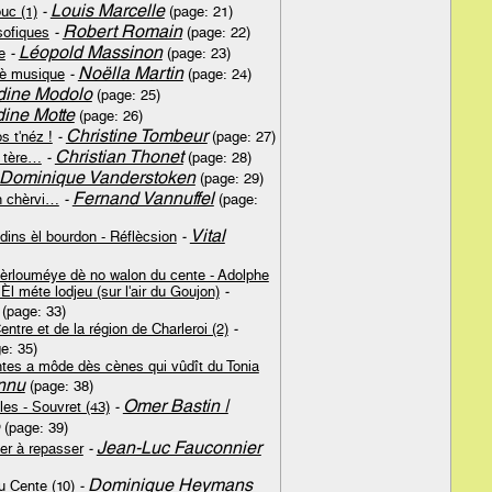
Louis Marcelle
uc (1)
-
(page: 21)
Robert Romain
sofiques
-
(page: 22)
Léopold Massinon
e
-
(page: 23)
Noëlla Martin
 dè musique
-
(page: 24)
ine Modolo
(page: 25)
ine Motte
(page: 26)
Christine Tombeur
 t'néz !
-
(page: 27)
Christian Thonet
l tère…
-
(page: 28)
Dominique Vanderstoken
(page: 29)
Fernand Vannuffel
n chèrvi…
-
(page:
Vital
ins èl bourdon - Réflècsion
-
 l'èrlouméye dè no walon du cente - Adolphe
l méte lodjeu (sur l'air du Goujon)
-
(page: 33)
ntre et de la région de Charleroi (2)
-
e: 35)
tes a môde dès cènes qui vûdît du Tonia
nnu
(page: 38)
Omer Bastin |
les - Souvret (43)
-
(page: 39)
Jean-Luc Fauconnier
Fer à repasser
-
Dominique Heymans
u Cente (10)
-