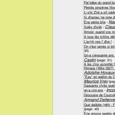
Pal bâbe du grand bo
Pètitès pinséyes filo
Li p'tit Zîré a stî sâdj
Si dj'asteu 'ne note
Nad
Ène pètite bîje
-
Claud
Solèy d'iviêr
-
Amoûr, quand vos nos
A tous lès tchîns dè
L'av'nîr nos l' dîra !
-
On n'èst jamés si bî
30)
Gn-a cénquante ans d
Castin
(page: 31)
A lès cîns qu'ontfét
Hoyaux (1854-1927): È
Adolphe Hoyaux
"Eau" en wallon du Ce
Maurice Vray
(pag
Saquants vîyès quén
Inco
gn-a cint-ans
-
Glossaire de Courcel
Armand Deltenre
Qué dalâdje (180) - 
(page: 40)
Ène grosse rawète d