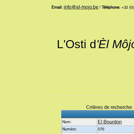
info@el-mojo.be
Email:
|
Téléphone:
+32 (0)
L'Osti d
'Èl Mô
Critères de recherche
El Bourdon
Nom:
Numéro:
570