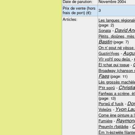
Date de parution:
Novembre 2004
Prix de vente (hors
3
frais de port) (€):
Articles:
Les langues régionale
(page: 2)
David An
Sonata
-
Pètits, djoûnes, mès 
Bastin
(page: 7)
On n' pout né yèsse 
Augus
Gustin'rîyes
-
Vîr vol'tî pou deûs
-
Èl tchat qui toque
-
Broadway (chanson su
Faes
(page: 11)
Lès grossès machèl
Christi
P'tit spirû
-
Fanfwas a scrène, èl
(page: 13)
Do
Porteû d' fusik
-
Yvon Lau
Voleûrs
-
Come ène pinture a 
Raymond
Fumiére
-
C
Preumîn r'bèlâdje
-
Èm 'n-èstwèle filante