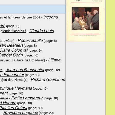
Inconnu
s et la Fureur de Lire 2004
-
dré
(page: 6)
Claude Louis
grands filosofes !
-
Robert Bauffe
et awè stî
-
(page: 8)
tin Beelaert
(page: 8)
Claire Colonval
(page: 9)
Gabriel Corin
(page: 10)
Liliane
r l'air: La Java de Broadway)
-
Jean-Luc Fauconnier
es
-
(page: 12)
an Fauconnier
(page: 13)
Richard Goeminne
 djoû dou Nowé (1)
-
minique Heymans
(page: 15)
rent
(page: 16)
Emile Lempereur
l'eûwe
-
(page: 18)
 Honoré
(page: 18)
hristian Quinet
(page: 19)
Raymond Lequeux
-
(page: 20)