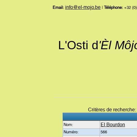
info@el-mojo.be
Email:
|
Téléphone:
+32 (0)
L'Osti d
'Èl Mô
Critères de recherche
El Bourdon
Nom:
Numéro:
566