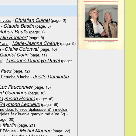
Christian Quinet
riveûs
-
(page: 2)
Claude Bastin
-
(page: 5)
Robert Bauffe
(page: 7)
tin Beelaert
(page: 8)
Marie-Jeanne Chéruy
7 ans
-
(page: 9)
Claire Colonval
a
-
(page: 10)
Gabriel Corin
(page: 11)
Lucienne Delhaye-Duval
t'
-
(page:
e Faes
(page: 12)
Joëlle Demierbe
 l' cruche ô lacha
-
Luc Fauconnier
(page: 15)
rd Goeminne
(page: 16)
aymond Honoré
(page: 18)
Raymond Lequeux
(page: 19)
ène deûs tch'vôs djalousse, d'in mèd'cin
jèlès èt d'in-anje gardyin mô al'vè (2)
-
age: 20)
a Martin
(page: 21)
Michel Meurée
d' Pâques
-
(page: 22)