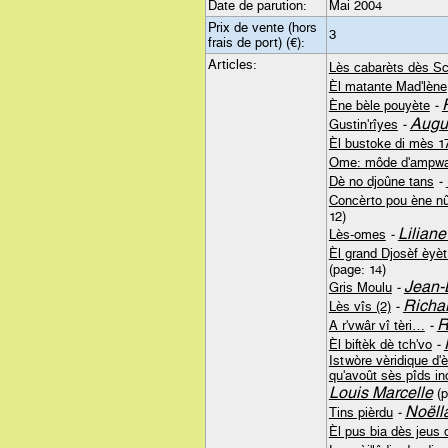
Date de parution:
Mai 2004
Prix de vente (hors
3
frais de port) (€):
Articles:
Lès cabarèts dès Sc
Èl matante Mad'lène
Ène bèle pouyète
-
Augus
Gustin'rîyes
-
Èl bustoke di mès 1
Ome: môde d'ampw
Dè no djoûne tans
-
Concèrto pou ène nû
12)
Lilian
Lès-omes
-
Èl grand Djosèf èyèt
(page: 14)
Jean-
Gris Moulu
-
Richa
Lès vîs (2)
-
R
A r'vwâr vî tèri…
-
Èl biftèk dè tch'vo
-
Istwòre vèridique d'
qu'avoût sès pîds ind
Louis Marcelle
(p
Noëll
Tins pièrdu
-
Èl pus bia dès jeus 