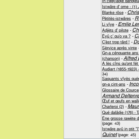
In cwèj'lâdje dandje
Istwâre d' ome - (1) 
Chris
Blanke rôse
-
R
Pètitès-istwâres
-
Emile Le
Li vîye
-
Chr
Adjèts d' pilote
-
Ch
Èyû ç' qu'o va ?
-
Do
C'èst trop târd !
-
Sèrvice après vinte
Gn-a cénquante ans d
Alfred
(chanson)
-
A lès cîns qu'ont fé
Audiart (1855-1923) -
34)
Saquants vîyès quén
Inc
gn-a cint-ans
-
Glossaire de Courcel
Armand Deltenr
Œuf et œufs en wall
Maur
Charleroi (2)
-
Qué dalâdje (176) - T
Ène grosse rawète d
(page: 43)
Istwâre avû in ptit "
Quinet
(page: 45)