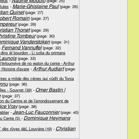
Nadine Modolo
ureûs
-
(page: 25)
Marie-Ghislaine Paul
Jules
-
(page: 26)
tian Quinet
(page: 27)
obert Romain
(page: 27)
mpereur
(page: 28)
istian Thonet
(page: 29)
ristine Tombeur
(page: 30)
minique Vanderstoken
(page: 31)
Fernand Vannuffel
-
(page: 32)
ins èl bourdon - Li solia du printans
 Launois
(page: 33)
t l'èrlouméye dè no walon du cente - Arthur
Arthur Audiart
 Histoire d'avare
-
(page:
tes a môde dès cènes qui vûdît du Tonia
onnu
(page: 36)
Omer Bastin |
les - Souvret (39)
-
e
(page: 37)
on du Centre et de l'arrondissement de
ice Vray
(page: 38)
Jean-Luc Fauconnier
ablier
-
(page: 40)
Dominique Heymans
u Cente (5)
-
Christian
î" dès rûyes dèL Louviére (19)
-