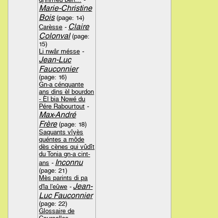
Marie-Christine
Bois
(page: 14)
Claire
Carèsse
-
Colonval
(page:
15)
Li nwâr mésse
-
Jean-Luc
Fauconnier
(page: 16)
Gn-a cénquante
ans dins èl bourdon
- Èl bia Nowé du
Pére Rabourtout
-
Max-André
Frère
(page: 18)
Saquants vîyès
quéntes a môde
dès cènes qui vûdît
du Tonia gn-a cint-
Inconnu
ans
-
(page: 21)
Mès parints di pa
Jean-
d'la l'eûwe
-
Luc Fauconnier
(page: 22)
Glossaire de