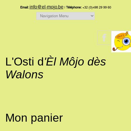
info@el-mojo.be
Email:
|
Téléphone:
+32 (0)498 29 99 60
L'Osti d
'Èl Môjo dès
Walons
Mon panier