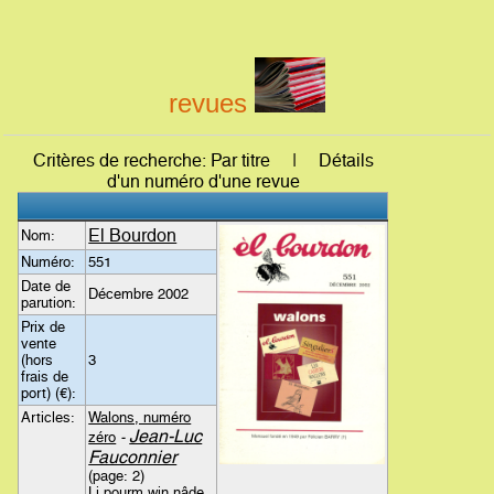
revues
Critères de recherche: Par titre | Détails
d'un numéro d'une revue
El Bourdon
Nom:
Numéro:
551
Date de
Décembre 2002
parution:
Prix de
vente
(hors
3
frais de
port) (€):
Articles:
Walons, numéro
Jean-Luc
zéro
-
Fauconnier
(page: 2)
Li pourm.win.nâde