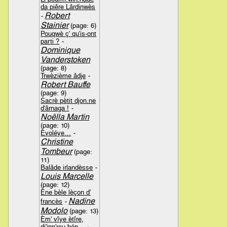
da piêre Lârdinwès
Robert
-
Stainier
(page: 6)
Pouqwè ç' qu'is-ont
parti ?
-
Dominique
Vanderstoken
(page: 8)
Trwèzième âdje
-
Robert Bauffe
(page: 9)
Sacrè pètit djon.ne
d'ârnaga !
-
Noëlla Martin
(page: 10)
Èvoléye…
-
Christine
Tombeur
(page:
11)
Balâde irlandèsse
-
Louis Marcelle
(page: 12)
Ène bèle lèçon d'
Nadine
francès
-
Modolo
(page: 13)
Èm' vîye ètîre,
dj'inn'reu bén…
-