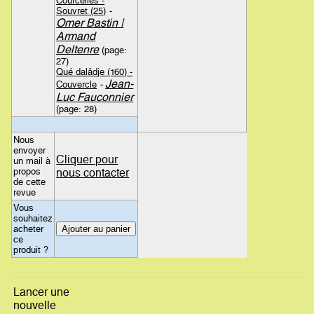
Courcelles -
Souvret (25)
-
Omer Bastin |
Armand
Deltenre
(page:
27)
Qué dalâdje (160) -
Jean-
Couvercle
-
Luc Fauconnier
(page: 28)
Nous
envoyer
Cliquer pour
un mail à
propos
nous contacter
de cette
revue
Vous
souhaitez
acheter
ce
produit ?
Lancer une
nouvelle