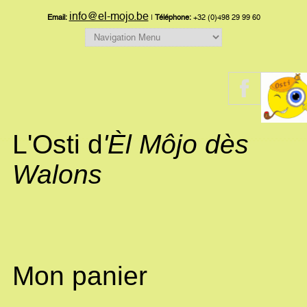
info@el-mojo.be
Email:
|
Téléphone:
+32 (0)498 29 99 60
L'Osti d
'Èl Môjo dès
Walons
Mon panier