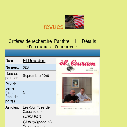
revues
Critères de recherche: Par titre | Détails
d'un numéro d'une revue
El Bourdon
Nom:
Numéro:
628
Date de
Septembre 2010
parution:
Prix de
vente
(hors
3
frais de
port) (€):
Articles:
Lès-Oûr'rîyes dèl
Castafiore
-
Christian
Quinet
(page: 2)
Ô plat payis
-