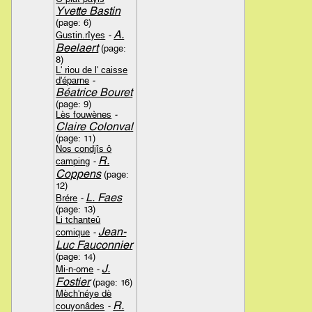
Yvette Bastin
(page: 6)
A.
Gustin.rîyes
-
Beelaert
(page:
8)
L' riou de l' caisse
d'éparne
-
Béatrice Bouret
(page: 9)
Lès fouwènes
-
Claire Colonval
(page: 11)
Nos condjîs ô
R.
camping
-
Coppens
(page:
12)
L. Faes
Brére
-
(page: 13)
Li tchanteû
Jean-
comique
-
Luc Fauconnier
(page: 14)
J.
Mi-n-ome
-
Fostier
(page: 16)
Mèch'néye dè
R.
couyonâdes
-