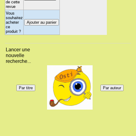
de cette
revue
Vous
souhaitez
acheter
ce
produit ?
Lancer une
nouvelle
recherche...