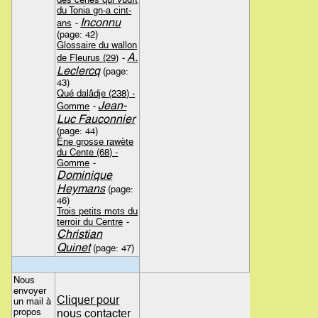
du Tonia gn-a cint-
Inconnu
ans
-
(page: 42)
Glossaire du wallon
A.
de Fleurus (29)
-
Leclercq
(page:
43)
Qué dalâdje (238) -
Jean-
Gomme
-
Luc Fauconnier
(page: 44)
Ène grosse rawète
du Cente (68) -
Gomme
-
Dominique
Heymans
(page:
46)
Trois petits mots du
terroir du Centre
-
Christian
Quinet
(page: 47)
Nous
envoyer
Cliquer pour
un mail à
propos
nous contacter