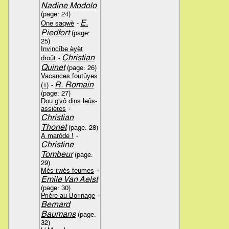
Nadine Modolo
(page: 24)
E.
One saqwè
-
Piedfort
(page:
25)
Invincîbe èyèt
Christian
droût
-
Quinet
(page: 26)
Vacances foutûyes
R. Romain
(1)
-
(page: 27)
Dou g'vô dins leûs-
assiètes
-
Christian
Thonet
(page: 28)
A marôde !
-
Christine
Tombeur
(page:
29)
Mès twès feumes
-
Emile Van Aelst
(page: 30)
Prière au Borinage
-
Bernard
Baumans
(page:
32)