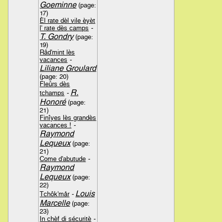
Goeminne
(page:
17)
Èl rate dèl vile èyèt
l' rate dès camps
-
T. Gondry
(page:
19)
Râd'mint lès
vacances
-
Liliane Groulard
(page: 20)
Fleûrs dès
R.
tchamps
-
Honoré
(page:
21)
Finîyes lès grandès
vacances !
-
Raymond
Lequeux
(page:
21)
Come d'abutude
-
Raymond
Lequeux
(page:
22)
Louis
Tchôk'mår
-
Marcelle
(page:
23)
In chèf di sécuritè
-