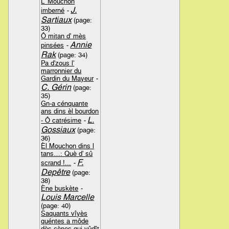
L' Mouchon
J.
imberné
-
Sartiaux
(page:
33)
Ô mitan d' mès
Annie
pinsées
-
Rak
(page: 34)
Pa d'zous l'
marronnier du
Gardin du Mayeur
-
C. Gérin
(page:
35)
Gn-a cénquante
ans dins èl bourdon
L.
- Ô catrésime
-
Gossiaux
(page:
36)
Èl Mouchon dins l
tans…: Què d' sû
F.
scrand !...
-
Depêtre
(page:
38)
Ène buskète
-
Louis Marcelle
(page: 40)
Saquants vîyès
quéntes a môde
dès cènes qui vûdît