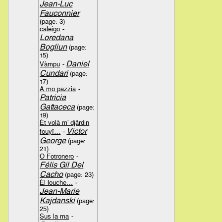
Jean-Luc
Fauconnier
(page: 3)
caleigo
-
Loredana
Bogliun
(page:
15)
Daniel
Vàmpu
-
Cundari
(page:
17)
A mo pazzia
-
Patricia
Gattaceca
(page:
19)
Èt volà m' djårdin
Victor
fouyî…
-
George
(page:
21)
O Fotronero
-
Félis Gil Del
Cacho
(page: 23)
Èl louche…
-
Jean-Marie
Kajdanski
(page:
25)
Sus la ma
-