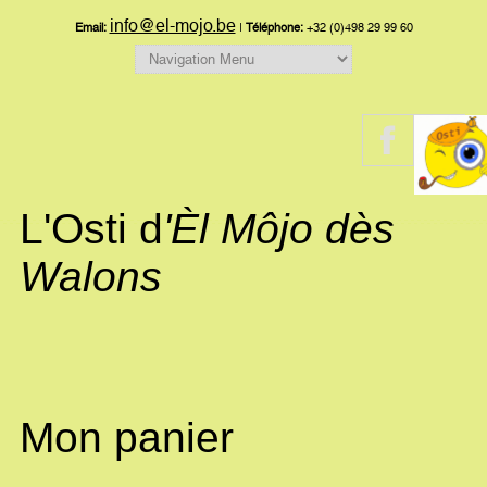
info@el-mojo.be
Email:
|
Téléphone:
+32 (0)498 29 99 60
L'Osti d
'Èl Môjo dès
Walons
Mon panier