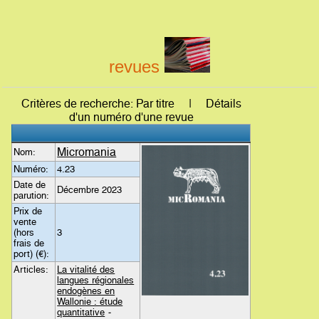
revues
Critères de recherche: Par titre | Détails
d'un numéro d'une revue
Micromania
Nom:
Numéro:
4.23
Date de
Décembre 2023
parution:
Prix de
vente
(hors
3
frais de
port) (€):
Articles:
La vitalité des
langues régionales
endogènes en
Wallonie : étude
quantitative
-