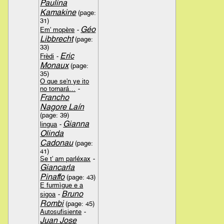
Paulina
Kamakine
(page:
31)
Géo
Em' mopère
-
Libbrecht
(page:
33)
Eric
Frèdi
-
Monaux
(page:
35)
O que se'n ye ito
no tornará…
-
Francho
Nagore Laín
(page: 39)
Gianna
lingua
-
Olinda
Cadonau
(page:
41)
Se t' am parléxax
-
Giancarla
Pinaffo
(page: 43)
E furmìgue e a
Bruno
sigoa
-
Rombi
(page: 45)
Autosufisiente
-
Juan Jose