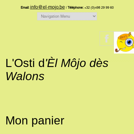
info@el-mojo.be
Email:
|
Téléphone:
+32 (0)498 29 99 60
L'Osti d
'Èl Môjo dès
Walons
Mon panier