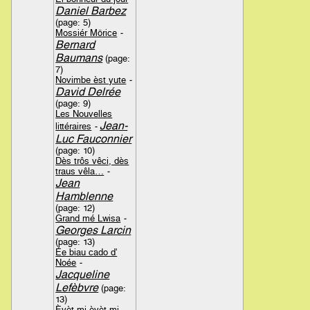
Daniel Barbez
(page: 5)
Mossiér Mörice
-
Bernard
Baumans
(page:
7)
Novimbe èst yute
-
David Delrée
(page: 9)
Les Nouvelles
Jean-
littéraires
-
Luc Fauconnier
(page: 10)
Dès trôs vêci, dès
traus vêla…
-
Jean
Hamblenne
(page: 12)
Grand mé Lwisa
-
Georges Larcin
(page: 13)
Ée biau cado d'
Noée
-
Jacqueline
Lefèbvre
(page:
13)
Èyèt mi èyèt mi