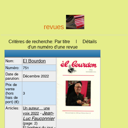
revues
Critères de recherche: Par titre | Détails
d'un numéro d'une revue
El Bourdon
Nom:
Numéro:
751
Date de
Décembre 2022
parution:
Prix de
vente
(hors
3
frais de
port) (€):
Articles:
Un auteur… une
Jean-
voix 2022
-
Luc Fauconnier
(page: 2)
El bonheur du jour
-