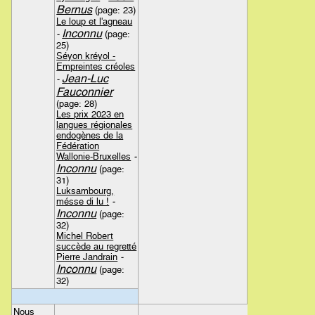
Bernus
(page: 23)
Le loup et l'agneau
Inconnu
-
(page:
25)
Séyon kréyol -
Empreintes créoles
Jean-Luc
-
Fauconnier
(page: 28)
Les prix 2023 en
langues régionales
endogènes de la
Fédération
Wallonie-Bruxelles
-
Inconnu
(page:
31)
Luksambourg,
mésse di lu !
-
Inconnu
(page:
32)
Michel Robert
succède au regretté
Pierre Jandrain
-
Inconnu
(page:
32)
Nous