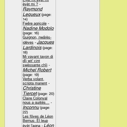
èyèt mi ?
-
Raymond
Lequeux
(page:
14)
Fwêre agricole
-
Nadine Modolo
(page: 16)
Guignon, nwârès-
Jacques
idéyes
-
Lardinois
(page:
18)
Mi vayant tayon di
dîj wit' cint
swèssante chîj
-
Michel Robert
(page: 19)
Verba volant,
scripta manent
-
Christine
Tiercet
(page: 20)
Claire Colonval
nous a quittés…
-
Inconnu
(page:
22)
Les fôves de Léon
Bernus: Èl leup
Léon
èyèt l'agna
-