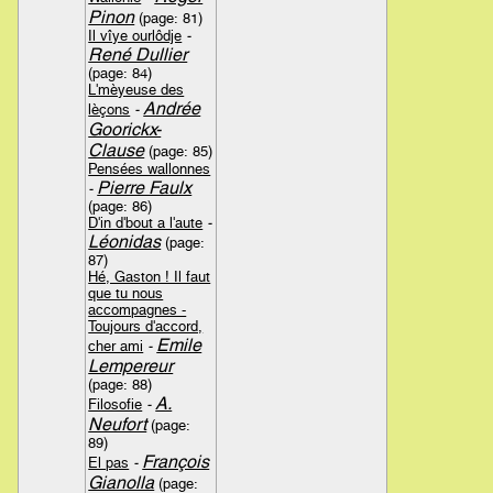
Pinon
(page: 81)
Il vîye ourlôdje
-
René Dullier
(page: 84)
L'mèyeuse des
Andrée
lèçons
-
Goorickx-
Clause
(page: 85)
Pensées wallonnes
Pierre Faulx
-
(page: 86)
D'in d'bout a l'aute
-
Léonidas
(page:
87)
Hé, Gaston ! Il faut
que tu nous
accompagnes -
Toujours d'accord,
Emile
cher ami
-
Lempereur
(page: 88)
A.
Filosofie
-
Neufort
(page:
89)
François
El pas
-
Gianolla
(page: