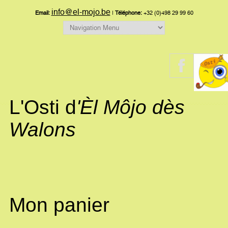
info@el-mojo.be
Email:
|
Téléphone:
+32 (0)498 29 99 60
L'Osti d
'Èl Môjo dès
Walons
Mon panier