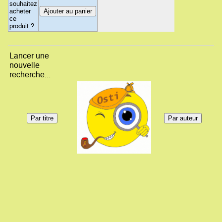
souhaitez
acheter
ce
produit ?
Lancer une
nouvelle
recherche...