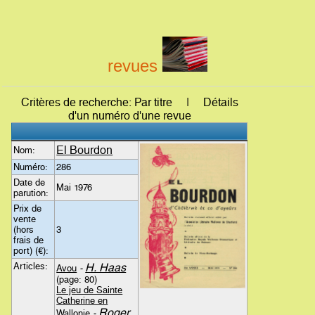
revues
Critères de recherche: Par titre | Détails
d'un numéro d'une revue
El Bourdon
Nom:
Numéro:
286
Date de
Mai 1976
parution:
Prix de
vente
(hors
3
frais de
port) (€):
Articles:
H. Haas
Avou
-
(page: 80)
Le jeu de Sainte
Catherine en
Roger
Wallonie
-