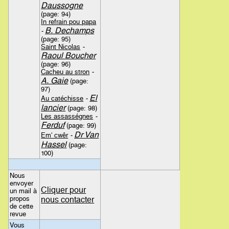
Daussogne
(page: 94)
In refrain pou papa
B. Dechamps
-
(page: 95)
Saint Nicolas
-
Raoul Boucher
(page: 96)
Cacheu au stron
-
A. Gaie
(page:
97)
El
Au catéchisse
-
lancier
(page: 98)
Les assasségnes
-
Ferduf
(page: 99)
Dr Van
Em' cwêr
-
Hassel
(page:
100)
Nous
envoyer
Cliquer pour
un mail à
propos
nous contacter
de cette
revue
Vous