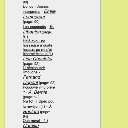
90)
Echos - Jeunes
Emile
interprètes
-
Lempereur
(page: 90)
E.
Les cougnoûs
-
Libouton
(page:
91)
Hitlé avou 'ne
hosseûse a quate
hossas po mi p'tit
binamé Arnaud (1)
-
Lisa Chastelet
(page: 92)
Li bènion éyè
l'mouche
-
Fernand
Dupont
(page: 93)
Pouquwè v'nu brére
A. Bernis
?
-
(page: 93)
N'a fôt ni d'peu pou
J.
la mwéjon (1)
-
Boulard
(page:
94)
Qué mèstî ! (1)
-
Camille