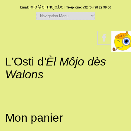
info@el-mojo.be
Email:
|
Téléphone:
+32 (0)498 29 99 60
L'Osti d
'Èl Môjo dès
Walons
Mon panier