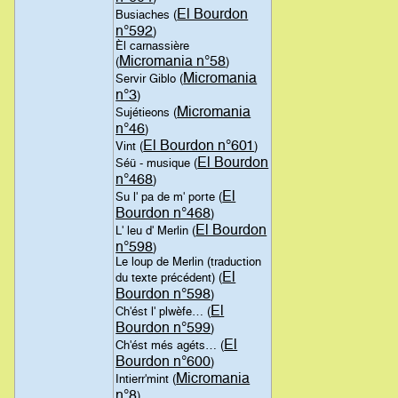
El Bourdon
Busiaches (
n°592
)
Èl carnassière
Micromania n°58
(
)
Micromania
Servir Giblo (
n°3
)
Micromania
Sujétieons (
n°46
)
El Bourdon n°601
Vint (
)
El Bourdon
Séü - musique (
n°468
)
El
Su l' pa de m' porte (
Bourdon n°468
)
El Bourdon
L' leu d' Merlin (
n°598
)
Le loup de Merlin (traduction
El
du texte précédent) (
Bourdon n°598
)
El
Ch'ést l' plwèfe… (
Bourdon n°599
)
El
Ch'ést més agéts… (
Bourdon n°600
)
Micromania
Intierr'mint (
n°8
)