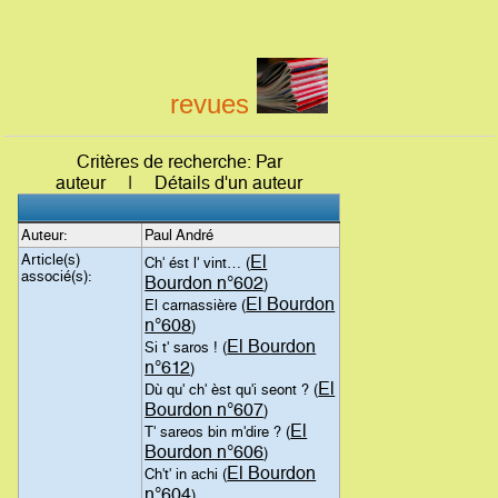
revues
Critères de recherche: Par
auteur | Détails d'un auteur
Auteur:
Paul André
Article(s)
El
Ch' ést l' vint… (
associé(s):
Bourdon n°602
)
El Bourdon
El carnassière (
n°608
)
El Bourdon
Si t' saros ! (
n°612
)
El
Dù qu' ch' èst qu'i seont ? (
Bourdon n°607
)
El
T' sareos bin m'dire ? (
Bourdon n°606
)
El Bourdon
Ch't' in achi (
n°604
)