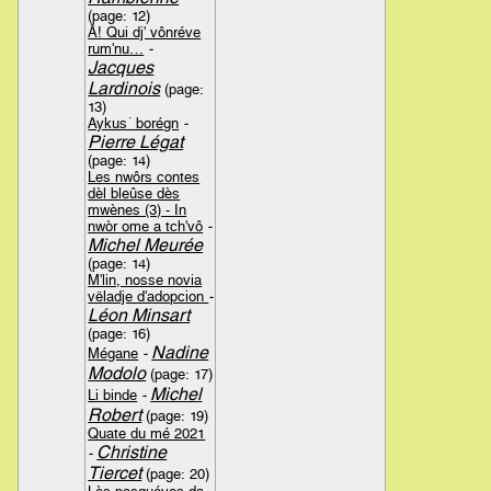
(page: 12)
Â! Qui dj' vônréve
rum'nu…
-
Jacques
Lardinois
(page:
13)
Aykus´ borégn
-
Pierre Légat
(page: 14)
Les nwôrs contes
dèl bleûse dès
mwènes (3) - In
nwòr ome a tch'vô
-
Michel Meurée
(page: 14)
M'lin, nosse novia
vëladje d'adopcion
-
Léon Minsart
(page: 16)
Nadine
Mégane
-
Modolo
(page: 17)
Michel
Li binde
-
Robert
(page: 19)
Quate du mé 2021
Christine
-
Tiercet
(page: 20)