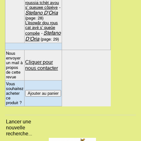
roussia tchèt avou
s' queuwe côpéye
-
Stefano D'Oria
(page: 28)
L'èspwâr dou rous
cat avé s' queûe
Stefano
compêe
-
D'Oria
(page: 29)
Nous
envoyer
Cliquer pour
un mail à
propos
nous contacter
de cette
revue
Vous
souhaitez
acheter
ce
produit ?
Lancer une
nouvelle
recherche...