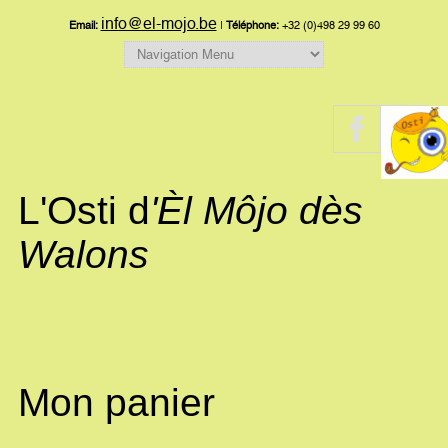
info@el-mojo.be
Email:
|
Téléphone:
+32 (0)498 29 99 60
L'Osti d
'Èl Môjo dès
Walons
Mon panier