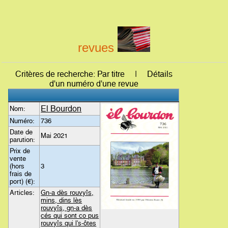
revues
Critères de recherche: Par titre | Détails
d'un numéro d'une revue
El Bourdon
Nom:
Numéro:
736
Date de
Mai 2021
parution:
Prix de
vente
(hors
3
frais de
port) (€):
Articles:
Gn-a dès rouvyîs,
mins, dins lès
rouvyîs, gn-a dès
cés qui sont co pus
rouvyîs qui l's-ôtes