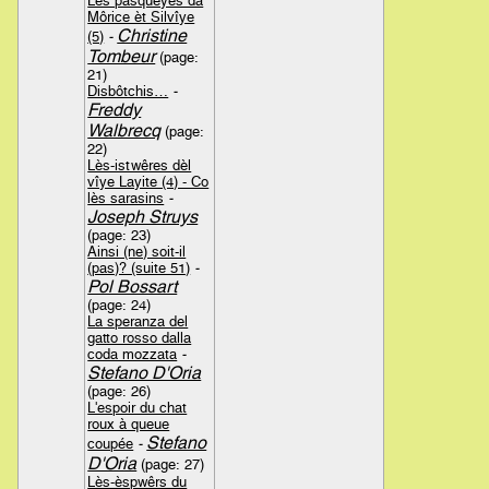
Lès pasquéyes da
Môrice èt Silvîye
Christine
(5)
-
Tombeur
(page:
21)
Disbôtchis…
-
Freddy
Walbrecq
(page:
22)
Lès-istwêres dèl
vîye Layite (4) - Co
lès sarasins
-
Joseph Struys
(page: 23)
Ainsi (ne) soit-il
(pas)? (suite 51)
-
Pol Bossart
(page: 24)
La speranza del
gatto rosso dalla
coda mozzata
-
Stefano D'Oria
(page: 26)
L'espoir du chat
roux à queue
Stefano
coupée
-
D'Oria
(page: 27)
Lès-èspwêrs du