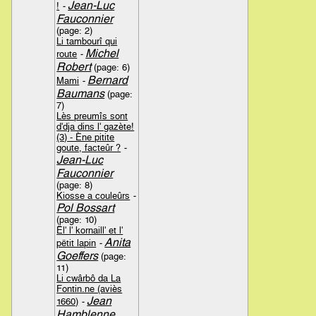
Jean-Luc
!
-
Fauconnier
(page: 2)
Li tambourî qui
Michel
route
-
Robert
(page: 6)
Bernard
Mami
-
Baumans
(page:
7)
Lès preumîs sont
d'dja dins l' gazète!
(3) - Ène pitite
goute, facteûr ?
-
Jean-Luc
Fauconnier
(page: 8)
Kiosse a couleûrs
-
Pol Bossart
(page: 10)
Ël' l' kornaill' et l'
Anita
pëtit lapin
-
Goeffers
(page:
11)
Li cwârbô da La
Fontin.ne (aviès
Jean
1660)
-
Hamblenne