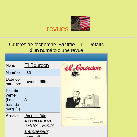
revues
Critères de recherche: Par titre | Détails
d'un numéro d'une revue
El Bourdon
Nom:
Numéro:
483
Date de
Février 1996
parution:
Prix de
vente
(hors
3
frais de
port) (€):
Articles:
Pour le 100e
anniversaire de
Emile
REVAX
-
Lempereur
(page: 4)