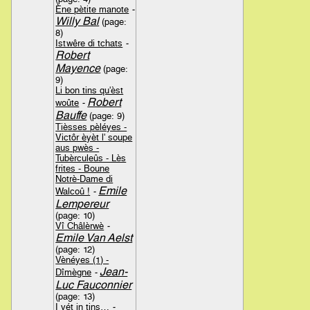
Ène pètite manote
-
Willy Bal
(page:
8)
Istwêre di tchats
-
Robert
Mayence
(page:
9)
Li bon tins qu'èst
Robert
woûte
-
Bauffe
(page: 9)
Tièsses pèléyes -
Victôr èyèt l' soupe
aus pwès -
Tubèrculeûs - Lès
frites - Boune
Notrè-Dame di
Emile
Walcoû !
-
Lempereur
(page: 10)
Vî Châlèrwè
-
Emile Van Aelst
(page: 12)
Vènéyes (1) -
Jean-
Dîmègne
-
Luc Fauconnier
(page: 13)
I vét in tins…
-