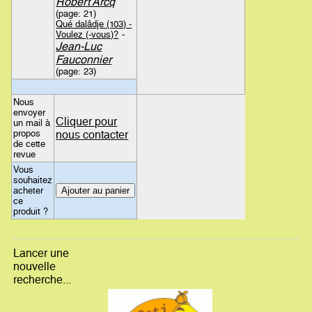
Robert Arcq
(page: 21)
Qué dalâdje (103) -
Voulez (-vous)?
-
Jean-Luc
Fauconnier
(page: 23)
Nous
envoyer
Cliquer pour
un mail à
propos
nous contacter
de cette
revue
Vous
souhaitez
acheter
ce
produit ?
Lancer une
nouvelle
recherche...