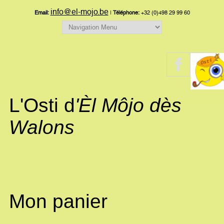
info@el-mojo.be
Email:
|
Téléphone:
+32 (0)498 29 99 60
L'Osti d
'Èl Môjo dès
Walons
Mon panier