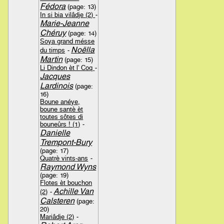
Fédora
(page: 13)
In si bia vilâdje (2)
-
Marie-Jeanne
Chéruy
(page: 14)
Soya grand mésse
Noëlla
du timps
-
Martin
(page: 15)
Li Dindon èt l' Coq
-
Jacques
Lardinois
(page:
16)
Boune anéye,
boune santè èt
toutes sôtes di
bouneûrs ! (1)
-
Danielle
Trempont-Bury
(page: 17)
Quatrè vints-ans
-
Raymond Wyns
(page: 19)
Flotes èt bouchon
Achille Van
(2)
-
Calsteren
(page:
20)
Mariâdje (2)
-