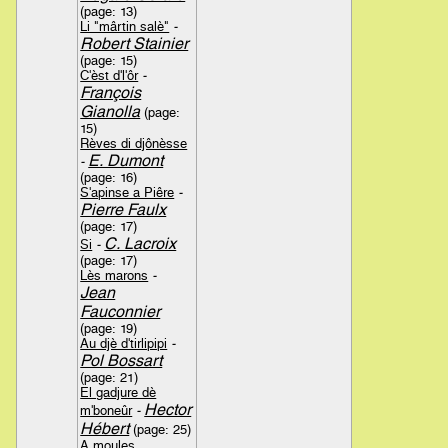
(page: 13)
Li "mârtin salè"
-
Robert Stainier
(page: 15)
C'èst d'l'ôr
-
François
Gianolla
(page:
15)
Rèves di djônèsse
E. Dumont
-
(page: 16)
S'apinse a Piêre
-
Pierre Faulx
(page: 17)
C. Lacroix
Si
-
(page: 17)
Lès marons
-
Jean
Fauconnier
(page: 19)
Au djè d'tirlipipi
-
Pol Bossart
(page: 21)
El gadjure dè
Hector
m'boneûr
-
Hébert
(page: 25)
A moules,