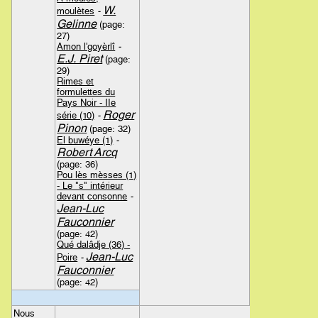
W.
moulètes
-
Gelinne
(page:
27)
Amon l'goyèrlî
-
E.J. Piret
(page:
29)
Rimes et
formulettes du
Pays Noir - IIe
Roger
série (10)
-
Pinon
(page: 32)
El buwéye (1)
-
Robert Arcq
(page: 36)
Pou lès mèsses (1)
- Le "s" intérieur
devant consonne
-
Jean-Luc
Fauconnier
(page: 42)
Qué dalâdje (36) -
Jean-Luc
Poire
-
Fauconnier
(page: 42)
Nous