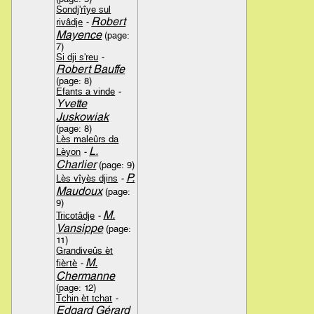
Sondj'rîye sul
Robert
rivâdje
-
Mayence
(page:
7)
Si dji s'reu
-
Robert Bauffe
(page: 8)
Efants a vinde
-
Yvette
Juskowiak
(page: 8)
Lès maleûrs da
L.
Lèyon
-
Charlier
(page: 9)
P.
Lès vîyès djins
-
Maudoux
(page:
9)
M.
Tricotâdje
-
Vansippe
(page:
11)
Grandiveûs èt
M.
fièrtè
-
Chermanne
(page: 12)
Tchin èt tchat
-
Edgard Gérard