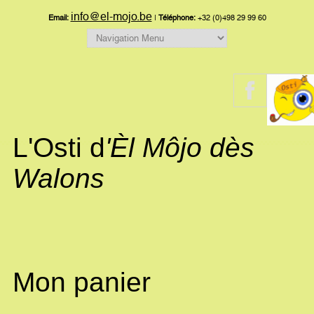
info@el-mojo.be
Email:
|
Téléphone:
+32 (0)498 29 99 60
L'Osti d
'Èl Môjo dès
Walons
Mon panier