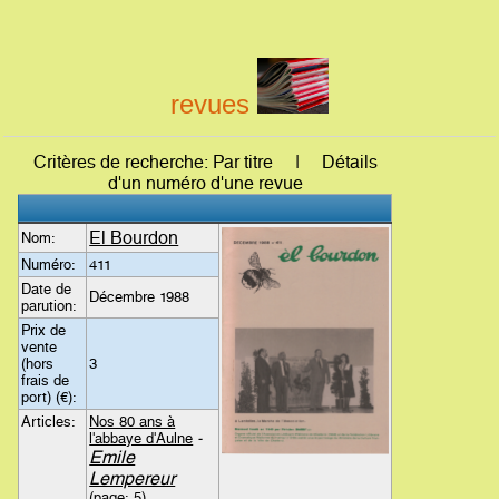
revues
Critères de recherche: Par titre | Détails
d'un numéro d'une revue
El Bourdon
Nom:
Numéro:
411
Date de
Décembre 1988
parution:
Prix de
vente
(hors
3
frais de
port) (€):
Articles:
Nos 80 ans à
l'abbaye d'Aulne
-
Emile
Lempereur
(page: 5)