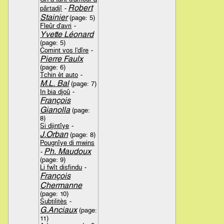
Robert
pârtadjî
-
Stainier
(page: 5)
Fleûr d'avri
-
Yvette Léonard
(page: 5)
Comint vos l'dîre
-
Pierre Faulx
(page: 6)
Tchin èt auto
-
M.L. Bal
(page: 7)
In bia djoû
-
François
Gianolla
(page:
8)
Si djintîye
-
J.Orban
(page: 8)
Pougnîye di mwins
Ph. Maudoux
-
(page: 9)
Li fwît disfindu
-
François
Chermanne
(page: 10)
Subtilitès
-
G.Anciaux
(page:
11)