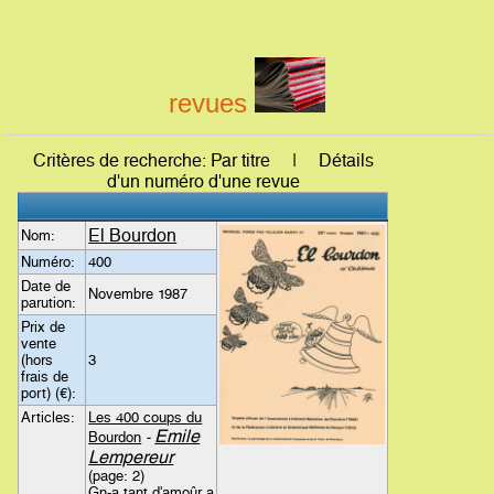
revues
Critères de recherche: Par titre | Détails
d'un numéro d'une revue
El Bourdon
Nom:
Numéro:
400
Date de
Novembre 1987
parution:
Prix de
vente
(hors
3
frais de
port) (€):
Articles:
Les 400 coups du
Emile
Bourdon
-
Lempereur
(page: 2)
Gn-a tant d'amoûr a