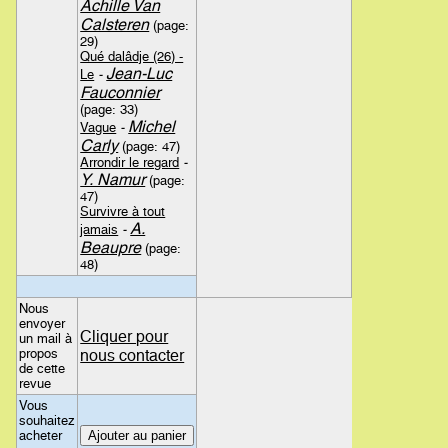
Achille Van
Calsteren
(page:
29)
Qué dalâdje (26) -
Jean-Luc
Le
-
Fauconnier
(page: 33)
Michel
Vague
-
Carly
(page: 47)
Arrondir le regard
-
Y. Namur
(page:
47)
Survivre à tout
A.
jamais
-
Beaupre
(page:
48)
Nous
envoyer
Cliquer pour
un mail à
propos
nous contacter
de cette
revue
Vous
souhaitez
acheter