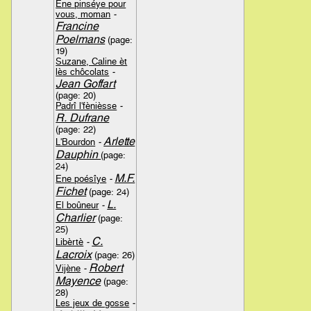
Ene pinséye pour
vous, moman
-
Francine
Poelmans
(page:
19)
Suzane, Caline èt
lès chôcolats
-
Jean Goffart
(page: 20)
Padrî l'fènièsse
-
R. Dufrane
(page: 22)
Arlette
L'Bourdon
-
Dauphin
(page:
24)
M.F.
Ene poésîye
-
Fichet
(page: 24)
L.
El boûneur
-
Charlier
(page:
25)
C.
Libèrtè
-
Lacroix
(page: 26)
Robert
Vijène
-
Mayence
(page:
28)
Les jeux de gosse
-