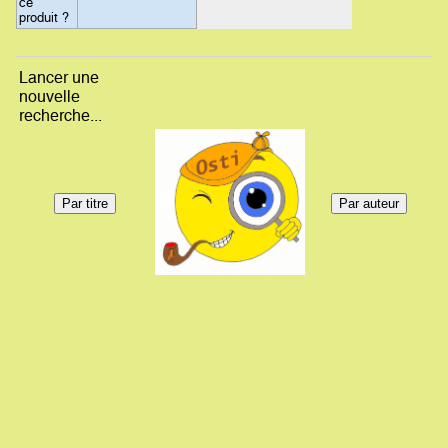
ce
produit ?
Lancer une
nouvelle
recherche...