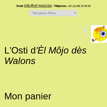
info@el-mojo.be
Email:
|
Téléphone:
+32 (0)498 29 99 60
L'Osti d
'Èl Môjo dès
Walons
Mon panier