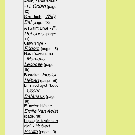
Adon, camarades?
H. Golan
-
(page:
12)
Willy
Sint-Roch
-
Bal
(page: 13)
R.
A l'Saint Elwè
-
Dehenne
(page:
14)
Glawin'rîye
-
Fédora
(page: 15)
Nos n'savons rén…
Marcelle
-
Lecomte
(page:
15)
Hector
Bustoke
-
Hébert
(page: 16)
Li r'naud èyèt l'bouc
Oscar
-
Balériaux
(page:
16)
El nwêre bièsse
-
Emile Van Aelst
(page: 18)
Li paujêr'tè vénra in
Robert
djoû
-
Bauffe
(page: 19)