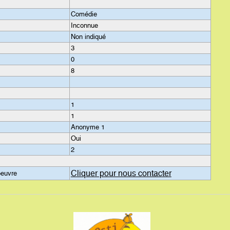
Comédie
Inconnue
Non indiqué
3
0
8
1
1
Anonyme 1
Oui
2
Cliquer pour nous contacter
oeuvre