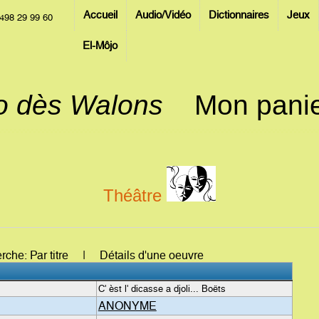
Accueil
Audio/Vidéo
Dictionnaires
Jeux
498 29 99 60
El-Môjo
jo dès Walons
Mon pani
Théâtre
erche: Par titre | Détails d'une oeuvre
C' èst l' dicasse a djoli... Boëts
ANONYME