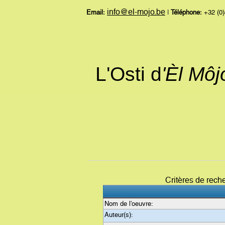
info@el-mojo.be
Email:
|
Téléphone:
+32 (0)
L'Osti d
'Èl Mô
Critères de rech
Nom de l'oeuvre:
Auteur(s):