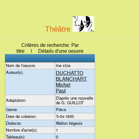
Théâtre
Critères de recherche: Par
titre | Détails d'une oeuvre
Nom de l'oeuvre:
Ine sîze
Auteur(s):
DUCHATTO
BLANCHART
Michel
Paul
D'après une nouvelle
Adaptation:
de G. GUILLOT
Genre:
Pièce
Date de création:
'5-04-1935
Dialecte:
Wallon liégeois
Nombre d'acte(s):
1
Tableau(x):
0