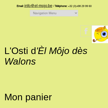
info@el-mojo.be
Email:
|
Téléphone:
+32 (0)498 29 99 60
L'Osti d
'Èl Môjo dès
Walons
Mon panier