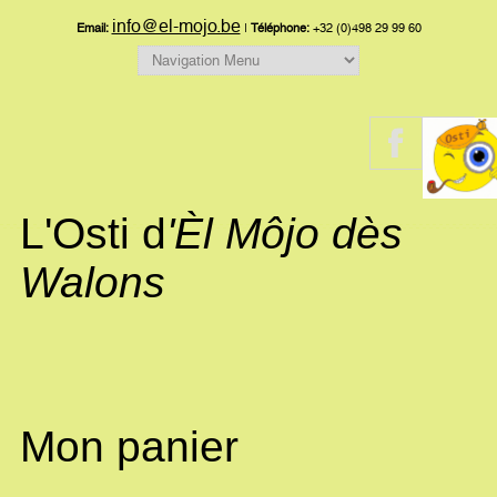
info@el-mojo.be
Email:
|
Téléphone:
+32 (0)498 29 99 60
L'Osti d
'Èl Môjo dès
Walons
Mon panier