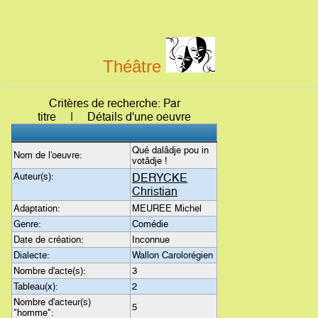
Théâtre
Critères de recherche: Par
titre | Détails d'une oeuvre
Qué dalâdje pou in
Nom de l'oeuvre:
votâdje !
Auteur(s):
DERYCKE
Christian
Adaptation:
MEUREE Michel
Genre:
Comédie
Date de création:
Inconnue
Dialecte:
Wallon Carolorégien
Nombre d'acte(s):
3
Tableau(x):
2
Nombre d'acteur(s)
5
"homme":