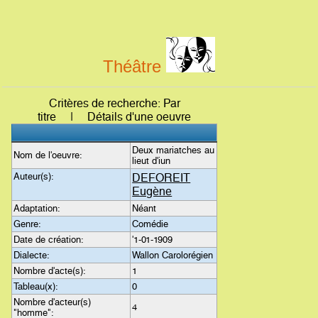
Théâtre
Critères de recherche: Par
titre | Détails d'une oeuvre
Deux mariatches au
Nom de l'oeuvre:
lieut d'iun
Auteur(s):
DEFOREIT
Eugène
Adaptation:
Néant
Genre:
Comédie
Date de création:
'1-01-1909
Dialecte:
Wallon Carolorégien
Nombre d'acte(s):
1
Tableau(x):
0
Nombre d'acteur(s)
4
"homme":