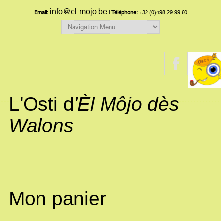
info@el-mojo.be
Email:
|
Téléphone:
+32 (0)498 29 99 60
L'Osti d
'Èl Môjo dès
Walons
Mon panier