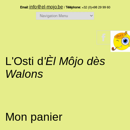
info@el-mojo.be
Email:
|
Téléphone:
+32 (0)498 29 99 60
L'Osti d
'Èl Môjo dès
Walons
Mon panier