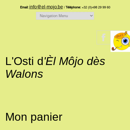
info@el-mojo.be
Email:
|
Téléphone:
+32 (0)498 29 99 60
L'Osti d
'Èl Môjo dès
Walons
Mon panier