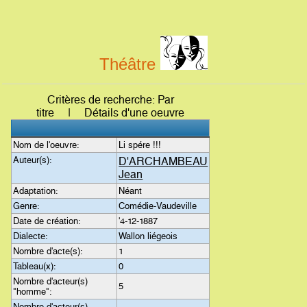
Théâtre
Critères de recherche: Par
titre | Détails d'une oeuvre
Nom de l'oeuvre:
Li spére !!!
Auteur(s):
D'ARCHAMBEAU
Jean
Adaptation:
Néant
Genre:
Comédie-Vaudeville
Date de création:
'4-12-1887
Dialecte:
Wallon liégeois
Nombre d'acte(s):
1
Tableau(x):
0
Nombre d'acteur(s)
5
"homme":
Nombre d'acteur(s)