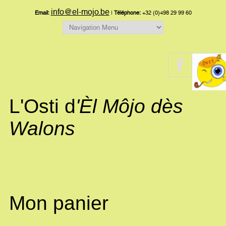
info@el-mojo.be
Email:
|
Téléphone:
+32 (0)498 29 99 60
L'Osti d
'Èl Môjo dès
Walons
Mon panier