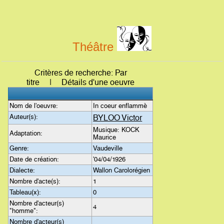
Théâtre
Critères de recherche: Par
titre | Détails d'une oeuvre
Nom de l'oeuvre:
In coeur enflammè
Auteur(s):
BYLOO Victor
Musique: KOCK
Adaptation:
Maurice
Genre:
Vaudeville
Date de création:
'04/04/1926
Dialecte:
Wallon Carolorégien
Nombre d'acte(s):
1
Tableau(x):
0
Nombre d'acteur(s)
4
"homme":
Nombre d'acteur(s)