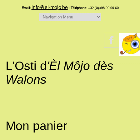
info@el-mojo.be
Email:
|
Téléphone:
+32 (0)498 29 99 60
L'Osti d
'Èl Môjo dès
Walons
Mon panier