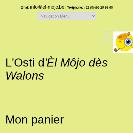
info@el-mojo.be
Email:
|
Téléphone:
+32 (0)498 29 99 60
L'Osti d
'Èl Môjo dès
Walons
Mon panier