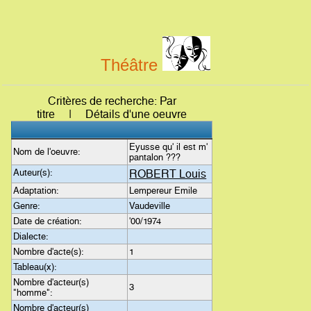
Théâtre
Critères de recherche: Par
titre | Détails d'une oeuvre
Eyusse qu' il est m'
Nom de l'oeuvre:
pantalon ???
Auteur(s):
ROBERT Louis
Adaptation:
Lempereur Emile
Genre:
Vaudeville
Date de création:
'00/1974
Dialecte:
Nombre d'acte(s):
1
Tableau(x):
Nombre d'acteur(s)
3
"homme":
Nombre d'acteur(s)