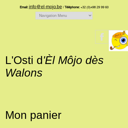
info@el-mojo.be
Email:
|
Téléphone:
+32 (0)498 29 99 60
L'Osti d
'Èl Môjo dès
Walons
Mon panier