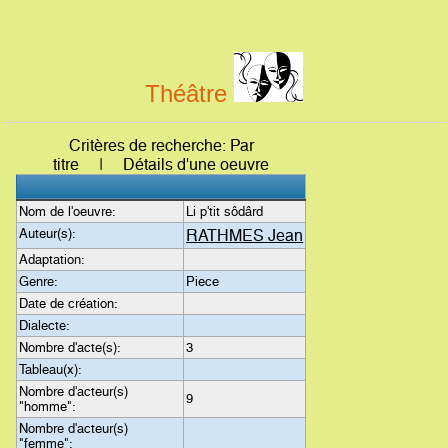
Théâtre
Critères de recherche: Par
titre | Détails d'une oeuvre
Nom de l'oeuvre:
Li p'tit sôdârd
Auteur(s):
RATHMES Jean
Adaptation:
Genre:
Piece
Date de création:
Dialecte:
Nombre d'acte(s):
3
Tableau(x):
Nombre d'acteur(s)
9
"homme":
Nombre d'acteur(s)
"femme":