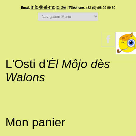
info@el-mojo.be
Email:
|
Téléphone:
+32 (0)498 29 99 60
L'Osti d
'Èl Môjo dès
Walons
Mon panier