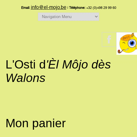
info@el-mojo.be
Email:
|
Téléphone:
+32 (0)498 29 99 60
L'Osti d
'Èl Môjo dès
Walons
Mon panier