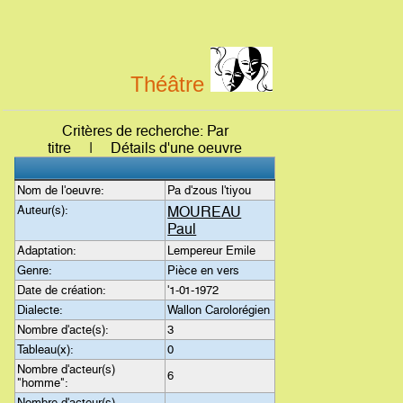
Théâtre
Critères de recherche: Par
titre | Détails d'une oeuvre
Nom de l'oeuvre:
Pa d'zous l'tiyou
Auteur(s):
MOUREAU
Paul
Adaptation:
Lempereur Emile
Genre:
Pièce en vers
Date de création:
'1-01-1972
Dialecte:
Wallon Carolorégien
Nombre d'acte(s):
3
Tableau(x):
0
Nombre d'acteur(s)
6
"homme":
Nombre d'acteur(s)