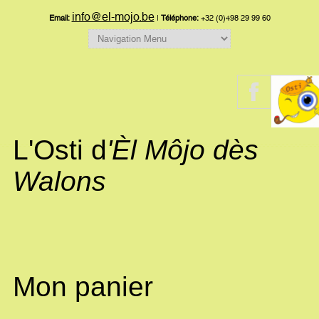
info@el-mojo.be
Email:
|
Téléphone:
+32 (0)498 29 99 60
L'Osti d
'Èl Môjo dès
Walons
Mon panier