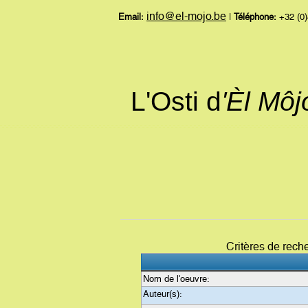
info@el-mojo.be
Email:
|
Téléphone:
+32 (0)
L'Osti d
'Èl Mô
Critères de rech
Nom de l'oeuvre:
Auteur(s):