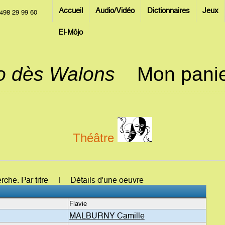
Accueil
Audio/Vidéo
Dictionnaires
Jeux
498 29 99 60
El-Môjo
jo dès Walons
Mon pani
Théâtre
erche: Par titre | Détails d'une oeuvre
Flavie
MALBURNY Camille