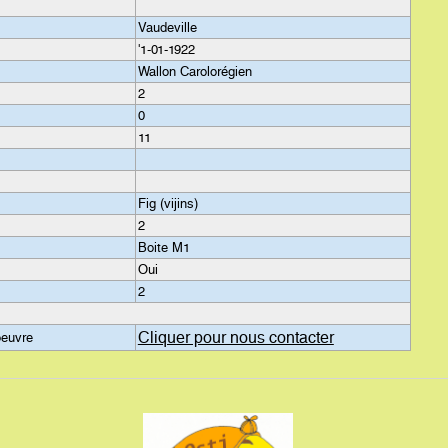
Vaudeville
'1-01-1922
Wallon Carolorégien
2
0
11
Fig (vijins)
2
Boite M1
Oui
2
Cliquer pour nous contacter
oeuvre