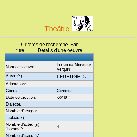
Théâtre
Critères de recherche: Par
titre | Détails d'une oeuvre
Li truc da Monsieur
Nom de l'oeuvre:
Verquin
Auteur(s):
LEBERGER J.
Adaptation:
Genre:
Comedie
Date de création:
'00/1911
Dialecte:
Nombre d'acte(s):
1
Tableau(x):
Nombre d'acteur(s)
4
"homme":
Nombre d'acteur(s)