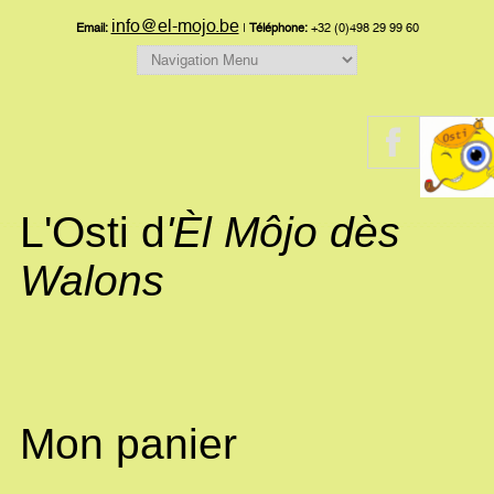
info@el-mojo.be
Email:
|
Téléphone:
+32 (0)498 29 99 60
L'Osti d
'Èl Môjo dès
Walons
Mon panier