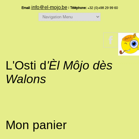
info@el-mojo.be
Email:
|
Téléphone:
+32 (0)498 29 99 60
L'Osti d
'Èl Môjo dès
Walons
Mon panier