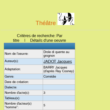
Théâtre
Critères de recherche: Par
titre | Détails d'une oeuvre
Drole di quente au
Nom de l'oeuvre:
grognon
Auteur(s):
JADOT Jacques
BARRY Jacques
Adaptation:
(d'après Ray Cooney)
Genre:
Comédie
Date de création:
Dialecte:
Nombre d'acte(s):
3
Tableau(x):
Nombre d'acteur(s)
5
"homme":