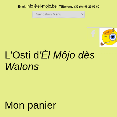
info@el-mojo.be
Email:
|
Téléphone:
+32 (0)498 29 99 60
L'Osti d
'Èl Môjo dès
Walons
Mon panier