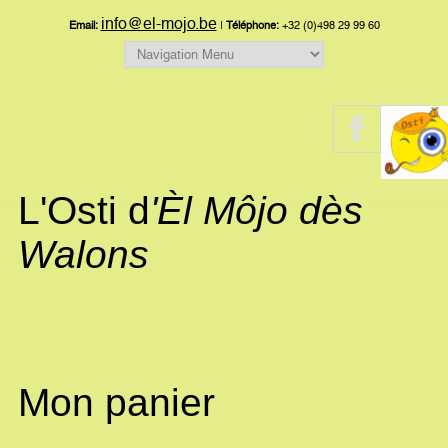
info@el-mojo.be
Email:
|
Téléphone:
+32 (0)498 29 99 60
L'Osti d
'Èl Môjo dès
Walons
Mon panier