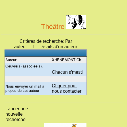
Théâtre
Critères de recherche: Par
auteur | Détails d'un auteur
Auteur:
XHENEMONT Ch.
Oeuvre(s) associée(s):
Chacun s'mesti
Cliquer pour
Nous envoyer un mail à
propos de cet auteur
nous contacter
Lancer une
nouvelle
recherche...