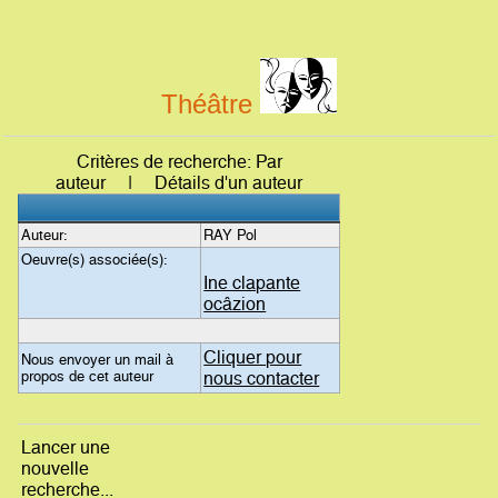
Théâtre
Critères de recherche: Par
auteur | Détails d'un auteur
Auteur:
RAY Pol
Oeuvre(s) associée(s):
Ine clapante
ocâzion
Cliquer pour
Nous envoyer un mail à
propos de cet auteur
nous contacter
Lancer une
nouvelle
recherche...