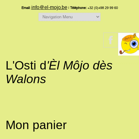
info@el-mojo.be
Email:
|
Téléphone:
+32 (0)498 29 99 60
L'Osti d
'Èl Môjo dès
Walons
Mon panier