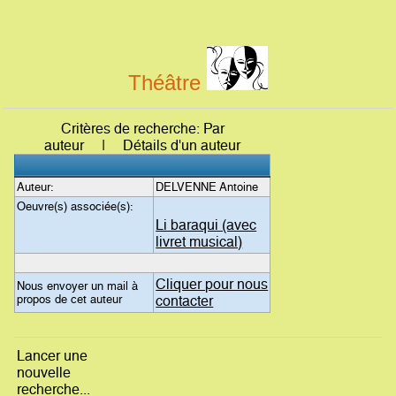
Théâtre
Critères de recherche: Par
auteur | Détails d'un auteur
Auteur:
DELVENNE Antoine
Oeuvre(s) associée(s):
Li baraqui (avec
livret musical)
Cliquer pour nous
Nous envoyer un mail à
propos de cet auteur
contacter
Lancer une
nouvelle
recherche...