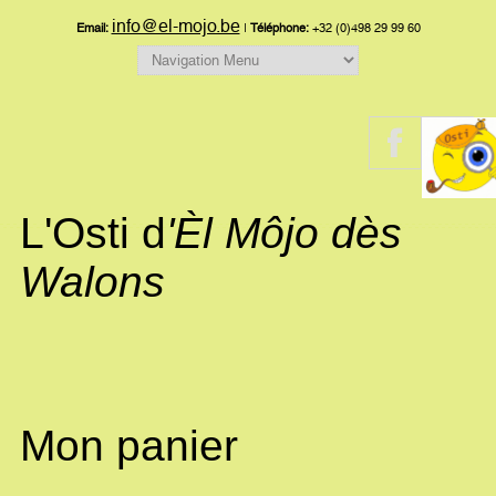
info@el-mojo.be
Email:
|
Téléphone:
+32 (0)498 29 99 60
L'Osti d
'Èl Môjo dès
Walons
Mon panier