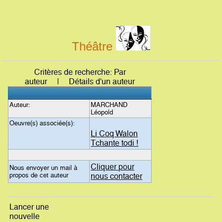
Théâtre
Critères de recherche: Par
auteur | Détails d'un auteur
Auteur:
MARCHAND
Léopold
Oeuvre(s) associée(s):
Li Coq Walon
Tchante todi !
Cliquer pour
Nous envoyer un mail à
propos de cet auteur
nous contacter
Lancer une
nouvelle