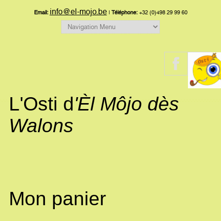
info@el-mojo.be
Email:
|
Téléphone:
+32 (0)498 29 99 60
L'Osti d
'Èl Môjo dès
Walons
Mon panier