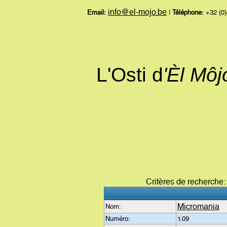
info@el-mojo.be
Email:
|
Téléphone:
+32 (0)
L'Osti d
'Èl Mô
Critères de recherche
Micromania
Nom:
Numéro:
1.09