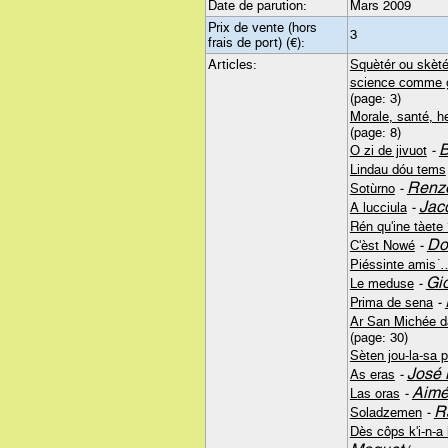
Date de parution:
Mars 2009
Prix de vente (hors
3
frais de port) (€):
Articles:
Squètér ou skèté
science comme g
(page: 3)
Morale, santé, h
(page: 8)
B
O zi de jivuot
-
Lindau dóu tems
Renzo
Sotùrno
-
Jac
A lucciula
-
Rén qu'ine tàete
Do
C'èst Nowé
-
Piéssinte amis´
Gi
Le meduse
-
Prima de sena
-
Ar San Michée d
(page: 30)
Sèten jou-la-sa 
José
As eras
-
Aimé
Las oras
-
R
Soladzemen
-
Dès côps k'i-n-a 