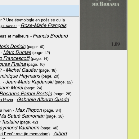
r ? Une étymologie en poésise ou la
Rose-Marie François
ai savoir
-
Francis Brodard
eurs et malheurs
-
oris Doricic
(page: 10)
Marc Dumas
-
(page: 12)
 Francescotti
(page: 14)
ques Fusina
(page: 16)
Michel Gautier
 ?
-
(page: 18)
minique Heymans
(page: 20)
Jean-Marie Kajdanski
…
-
(page: 22)
oann Morél
(page: 24)
Rosanna Paroni Bertoja
(page: 28)
Gabriele Alberto Quadri
a Pavia
-
Max Rippon
pa lwen
-
(page: 34)
 Ma Satué Sanromán
(page: 38)
 Tastaire
(page: 42)
aymond Vautherin
(page: 46)
Albert
ki l' coûr rate (in memoriam)
-