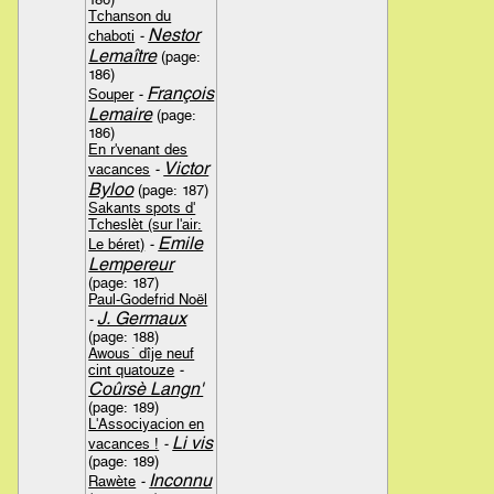
Tchanson du
Nestor
chaboti
-
Lemaître
(page:
186)
François
Souper
-
Lemaire
(page:
186)
En r'venant des
Victor
vacances
-
Byloo
(page: 187)
Sakants spots d'
Tcheslèt (sur l'air:
Emile
Le béret)
-
Lempereur
(page: 187)
Paul-Godefrid Noël
J. Germaux
-
(page: 188)
Awous´ dîje neuf
cint quatouze
-
Coûrsè Langn'
(page: 189)
L'Associyacion en
Li vis
vacances !
-
(page: 189)
Inconnu
Rawète
-