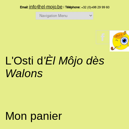
info@el-mojo.be
Email:
|
Téléphone:
+32 (0)498 29 99 60
L'Osti d
'Èl Môjo dès
Walons
Mon panier