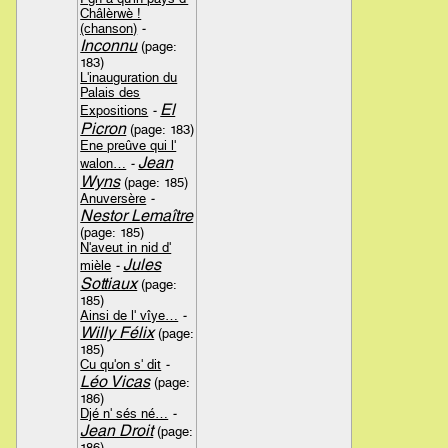
Châlèrwè !
(chanson)
-
Inconnu
(page:
183)
L'inauguration du
Palais des
El
Expositions
-
Picron
(page: 183)
Ene preûve qui l'
Jean
walon…
-
Wyns
(page: 185)
Anuversère
-
Nestor Lemaître
(page: 185)
N'aveut in nid d'
Jules
mièle
-
Sottiaux
(page:
185)
Ainsi de l' vîye…
-
Willy Félix
(page:
185)
Cu qu'on s' dit
-
Léo Vicas
(page:
186)
Djé n' sés né…
-
Jean Droit
(page:
186)