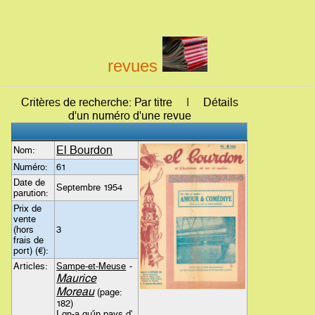
revues
Critères de recherche: Par titre | Détails
d'un numéro d'une revue
El Bourdon
Nom:
Numéro:
61
Date de
Septembre 1954
parution:
Prix de
vente
(hors
3
frais de
port) (€):
Articles:
Sampe-et-Meuse
-
Maurice
Moreau
(page:
182)
I gn-a qu'in pays d'