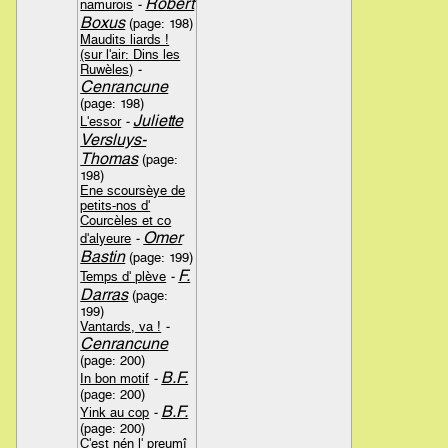
Robert
namurois
-
Boxus
(page: 198)
Maudits liards !
(sur l'air: Dins les
Ruwèles)
-
Cenrancune
(page: 198)
Juliette
L'essor
-
Versluys-
Thomas
(page:
198)
Ene scoursèye de
petits-nos d'
Courcèles et co
Omer
d'alyeure
-
Bastin
(page: 199)
F.
Temps d' plève
-
Darras
(page:
199)
Vantards, va !
-
Cenrancune
(page: 200)
B.F.
In bon motif
-
(page: 200)
B.F.
Yink au cop
-
(page: 200)
C'est nén l' preumî