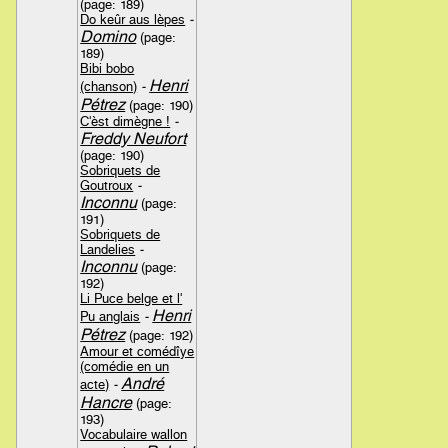
(page: 189)
Do keûr aus lèpes
-
Domino
(page:
189)
Bibi bobo
Henri
(chanson)
-
Pétrez
(page: 190)
C'èst dimègne !
-
Freddy Neufort
(page: 190)
Sobriquets de
Goutroux
-
Inconnu
(page:
191)
Sobriquets de
Landelies
-
Inconnu
(page:
192)
Li Puce belge et l'
Henri
Pu anglais
-
Pétrez
(page: 192)
Amour et comédîye
(comédie en un
André
acte)
-
Hancre
(page:
193)
Vocabulaire wallon