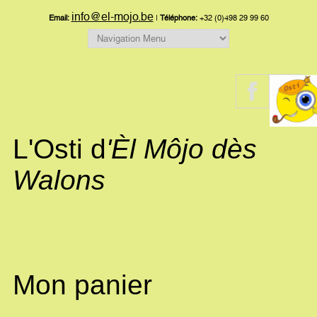
info@el-mojo.be
Email:
|
Téléphone:
+32 (0)498 29 99 60
L'Osti d
'Èl Môjo dès
Walons
Mon panier