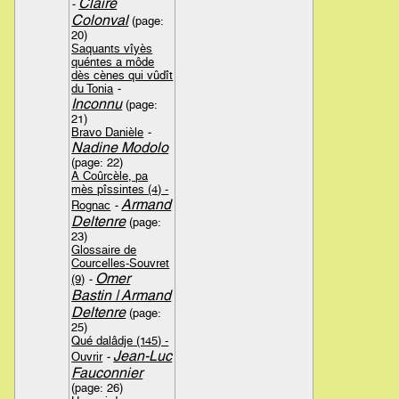
Claire
-
Colonval
(page:
20)
Saquants vîyès
quéntes a môde
dès cènes qui vûdît
du Tonia
-
Inconnu
(page:
21)
Bravo Danièle
-
Nadine Modolo
(page: 22)
A Coûrcèle, pa
mès pîssintes (4) -
Armand
Rognac
-
Deltenre
(page:
23)
Glossaire de
Courcelles-Souvret
Omer
(9)
-
Bastin | Armand
Deltenre
(page:
25)
Qué dalâdje (145) -
Jean-Luc
Ouvrir
-
Fauconnier
(page: 26)