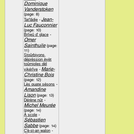
Dominique
Vanderstoken
(page: 8)
Jean-
Tat'lâdje
-
Luc Fauconnier
(page: 10)
Brîjeû d' glace
-
Omer
Sainthuile
(page:
11)
Stoûrbiyons,
déprèssion èyèt
toûrnioles dèl
Marie-
vikérîye
-
Christine Bois
(page: 12)
Lès quate sésons
-
Amandine
Lison
(page: 13)
Dérène nût
-
Michel Meurée
(page: 14)
A scole
-
Sébastien
Sabbe
(page: 14)
C'è-st-an walon
-