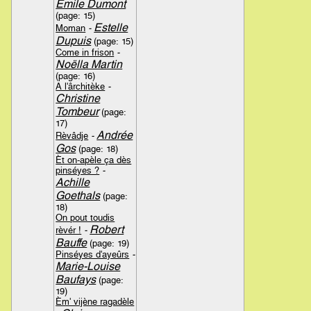
Emile Dumont
(page: 15)
Estelle
Moman
-
Dupuis
(page: 15)
Come in frison
-
Noëlla Martin
(page: 16)
A l'ârchitèke
-
Christine
Tombeur
(page:
17)
Andrée
Rèvâdje
-
Gos
(page: 18)
Èt on-apèle ça dès
pinséyes ?
-
Achille
Goethals
(page:
18)
On pout toudis
Robert
rèvér !
-
Bauffe
(page: 19)
Pinséyes d'ayeûrs
-
Marie-Louise
Baufays
(page:
19)
Èm' vijène ragadèle