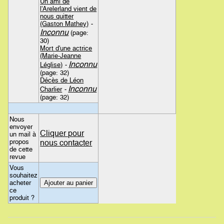
Un ami de
l'Arelerland vient de
nous quitter
(Gaston Mathey)
-
Inconnu
(page:
30)
Mort d'une actrice
(Marie-Jeanne
Inconnu
Léglise)
-
(page: 32)
Décès de Léon
Inconnu
Charlier
-
(page: 32)
Nous
envoyer
Cliquer pour
un mail à
propos
nous contacter
de cette
revue
Vous
souhaitez
acheter
ce
produit ?