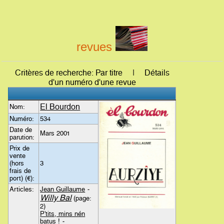
revues
Critères de recherche: Par titre | Détails
d'un numéro d'une revue
El Bourdon
Nom:
Numéro:
534
Date de
Mars 2001
parution:
Prix de
vente
(hors
3
frais de
port) (€):
Articles:
Jean Guillaume
-
Willy Bal
(page:
2)
P'tits, mins nén
batus !
-