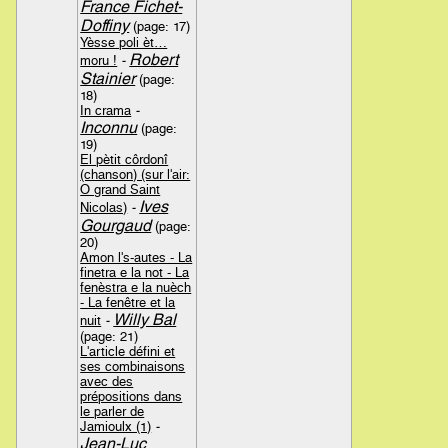
France Fichet-
Doffiny
(page: 17)
Yèsse poli èt…
Robert
moru !
-
Stainier
(page:
18)
In crama
-
Inconnu
(page:
19)
El pètit côrdonî
(chanson) (sur l'air:
O grand Saint
Ives
Nicolas)
-
Gourgaud
(page:
20)
Amon l's-autes - La
finetra e la not - La
fenèstra e la nuèch
- La fenêtre et la
Willy Bal
nuit
-
(page: 21)
L'article défini et
ses combinaisons
avec des
prépositions dans
le parler de
Jamioulx (1)
-
Jean-Luc