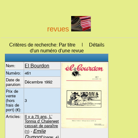
revues
Critères de recherche: Par titre | Détails
d'un numéro d'une revue
El Bourdon
Nom:
Numéro:
461
Date de
Décembre 1992
parution:
Prix de
vente
(hors
3
frais de
port) (€):
Articles:
Il y a 75 ans, L'
Tonnia d' Chalerwet
cessait de paraître
Emile
(1)
-
Dumont
(page: 4)