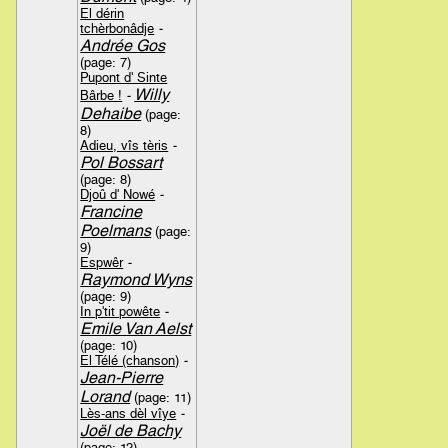
El dérin
tchèrbonâdje
-
Andrée Gos
(page: 7)
Pupont d' Sinte
Willy
Bârbe !
-
Dehaibe
(page:
8)
Adieu, vîs tèris
-
Pol Bossart
(page: 8)
Djoû d' Nowé
-
Francine
Poelmans
(page:
9)
Espwêr
-
Raymond Wyns
(page: 9)
In p'tit powête
-
Emile Van Aelst
(page: 10)
El Télé (chanson)
-
Jean-Pierre
Lorand
(page: 11)
Lès-ans dèl vîye
-
Joël de Bachy
(page: 12)