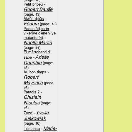
Pètit bribeû
-
Robert Bauffe
(page: 13)
Mwés djoûs
-
Fédora
(page: 13)
Racontâdjes èt
vikérîye d'ène vîye
matante (4)
-
Noëlla Martin
(page: 14)
El mârtchand d'
Arlette
sâbe
-
Dauphin
(page:
15)
Au bon timps
-
Robert
Mayence
(page:
16)
Paradis ?
-
Ghislain
Nicolas
(page:
16)
Yvette
Zozo
-
Juskowiak
(page: 16)
Marie-
L'èritance
-