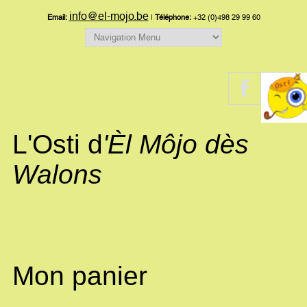
info@el-mojo.be
Email:
|
Téléphone:
+32 (0)498 29 99 60
L'Osti d
'Èl Môjo dès
Walons
Mon panier