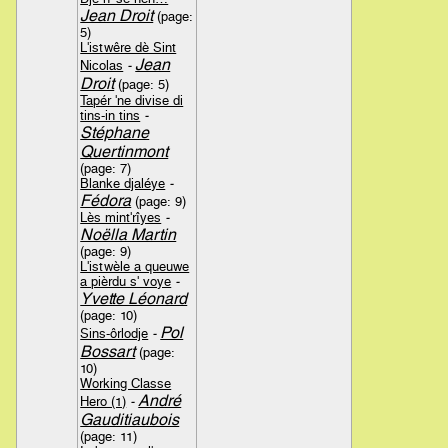
Jean Droit
(page:
5)
L'istwêre dè Sint
Jean
Nicolas
-
Droit
(page: 5)
Tapér 'ne divise di
tins-in tins
-
Stéphane
Quertinmont
(page: 7)
Blanke djaléye
-
Fédora
(page: 9)
Lès mint'rîyes
-
Noëlla Martin
(page: 9)
L'istwèle a queuwe
a pièrdu s' voye
-
Yvette Léonard
(page: 10)
Pol
Sins-ôrlodje
-
Bossart
(page:
10)
Working Classe
André
Hero (1)
-
Gauditiaubois
(page: 11)