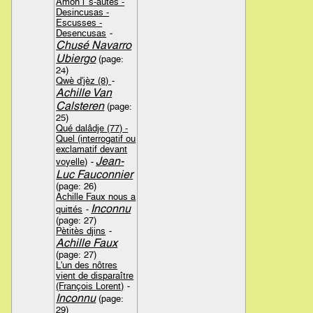
Amon l' s-autes -
Desincusas -
Escusses -
Desencusas
-
Chusé Navarro
Ubiergo
(page:
24)
Qwè d'jèz (8)
-
Achille Van
Calsteren
(page:
25)
Qué dalâdje (77) -
Quel (interrogatif ou
exclamatif devant
Jean-
voyelle)
-
Luc Fauconnier
(page: 26)
Achille Faux nous a
Inconnu
quittés
-
(page: 27)
Pètitès djins
-
Achille Faux
(page: 27)
L'un des nôtres
vient de disparaître
(François Lorent)
-
Inconnu
(page:
29)