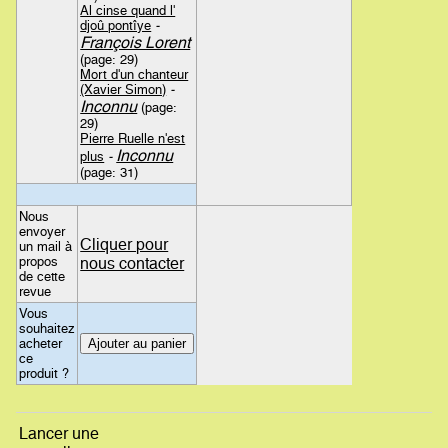
Al cinse quand l'
djoû pontîye
-
François Lorent
(page: 29)
Mort d'un chanteur
(Xavier Simon)
-
Inconnu
(page:
29)
Pierre Ruelle n'est
Inconnu
plus
-
(page: 31)
Nous
envoyer
Cliquer pour
un mail à
propos
nous contacter
de cette
revue
Vous
souhaitez
acheter
ce
produit ?
Lancer une