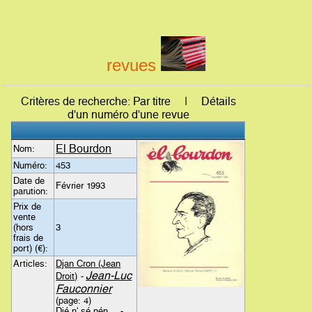
revues
Critères de recherche: Par titre | Détails
d'un numéro d'une revue
El Bourdon
Nom:
Numéro:
453
Date de
Février 1993
parution:
Prix de
vente
(hors
3
frais de
port) (€):
Articles:
Djan Cron (Jean
Jean-Luc
Droit)
-
Fauconnier
(page: 4)
Djé n' sé nén…
-