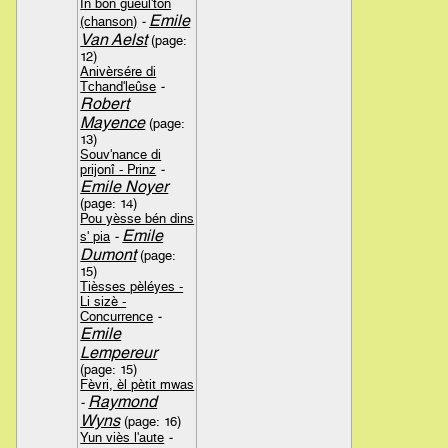
In bon gueul'ton
Emile
(chanson)
-
Van Aelst
(page:
12)
Anivèrsére di
Tchand'leûse
-
Robert
Mayence
(page:
13)
Souv'nance di
prijonî - Prinz
-
Emile Noyer
(page: 14)
Pou yèsse bén dins
Emile
s' pia
-
Dumont
(page:
15)
Tièsses pèléyes -
Li sizè -
Concurrence
-
Emile
Lempereur
(page: 15)
Fèvri, èl pètit mwas
Raymond
-
Wyns
(page: 16)
Yun viès l'aute
-