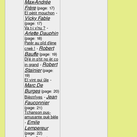
Max-Andrée
Frère
(page: 17)
El pètit mouchon
-
Vicky Fable
(page: 17)
Va t-i v'nu ?
-
Arlette Dauphin
(page: 18)
Patêr au pîd d'ène
Robert
crwè !
-
Bauffe
(page: 19)
Dj'é in p'tit no èt co
Robert
in grand
-
Stainier
(page:
19)
El vint qui ûle
-
Marc De
Burges
(page: 20)
Jean
Bièstrîyes
-
Fauconnier
(page: 21)
Tchanson pus-
amusante què bèle
Emile
-
Lempereur
(page: 22)