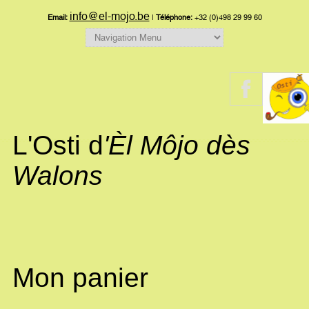
info@el-mojo.be
Email:
|
Téléphone:
+32 (0)498 29 99 60
L'Osti d
'Èl Môjo dès
Walons
Mon panier