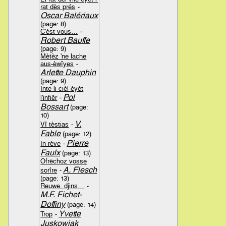
rat dès prés
-
Oscar Balériaux
(page: 8)
C'èst vous…
-
Robert Bauffe
(page: 9)
Mètèz 'ne lache
aus-èwîyes
-
Arlette Dauphin
(page: 9)
Inte li cièl èyèt
Pol
l'infiêr
-
Bossart
(page:
10)
V.
Vî tèstias
-
Fable
(page: 12)
Pierre
In rève
-
Faulx
(page: 13)
Ofrëchoz vosse
A. Flesch
sorîre
-
(page: 13)
Reuwe, djins…
-
M.F. Fichet-
Doffiny
(page: 14)
Yvette
Trop
-
Juskowiak