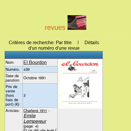
revues
Critères de recherche: Par titre | Détails
d'un numéro d'une revue
El Bourdon
Nom:
Numéro:
439
Date de
Octobre 1991
parution:
Prix de
vente
(hors
3
frais de
port) (€):
Articles:
Charleroi 1911
-
Emile
Lempereur
(page: 4)
El rat dèl vile èyèt l'