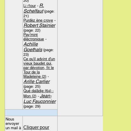
20)
R.
Li r'tour
-
Schelfaut
(page:
21)
Purdèz ène croye
-
Robert Stainier
(page: 22)
Pay'mint
élèctronique
-
Achille
Goethals
(page:
23)
Ce qu'il advint d'un
vieux baudet qui,
par dévotion, fit le
Tour de la
Madeleine (2)
-
Arille Carlier
(page: 25)
Qué dalâdje (64) -
Jean-
Mon (2)
-
Luc Fauconnier
(page: 29)
Nous
envoyer
Cliquer pour
un mail à