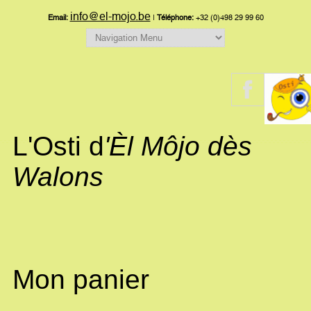
info@el-mojo.be
Email:
|
Téléphone:
+32 (0)498 29 99 60
L'Osti d
'Èl Môjo dès
Walons
Mon panier