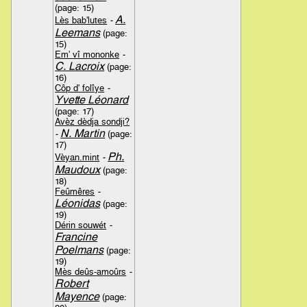
(page: 15)
A.
Lès bab'lutes
-
Leemans
(page:
15)
Em' vî mononke
-
C. Lacroix
(page:
16)
Côp d' folîye
-
Yvette Léonard
(page: 17)
Avèz dèdja sondji?
N. Martin
-
(page:
17)
Ph.
Vèyan.mint
-
Maudoux
(page:
18)
Feûmêres
-
Léonidas
(page:
19)
Dérin souwét
-
Francine
Poelmans
(page:
19)
Mès deûs-amoûrs
-
Robert
Mayence
(page: