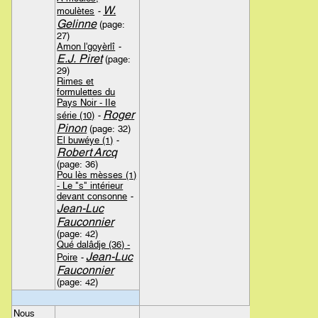
W.
moulètes
-
Gelinne
(page:
27)
Amon l'goyèrlî
-
E.J. Piret
(page:
29)
Rimes et
formulettes du
Pays Noir - IIe
Roger
série (10)
-
Pinon
(page: 32)
El buwéye (1)
-
Robert Arcq
(page: 36)
Pou lès mèsses (1)
- Le "s" intérieur
devant consonne
-
Jean-Luc
Fauconnier
(page: 42)
Qué dalâdje (36) -
Jean-Luc
Poire
-
Fauconnier
(page: 42)
Nous