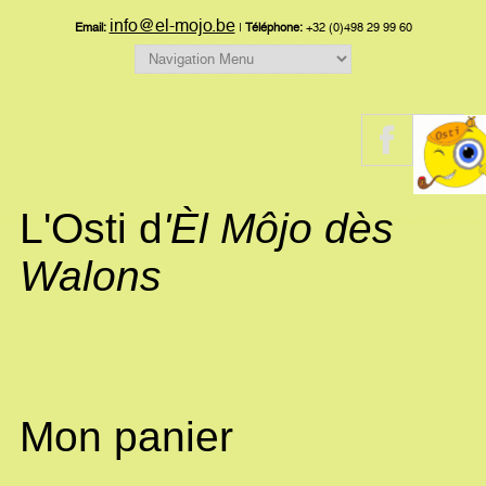
info@el-mojo.be
Email:
|
Téléphone:
+32 (0)498 29 99 60
L'Osti d
'Èl Môjo dès
Walons
Mon panier