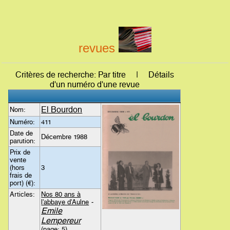
revues
Critères de recherche: Par titre | Détails
d'un numéro d'une revue
El Bourdon
Nom:
Numéro:
411
Date de
Décembre 1988
parution:
Prix de
vente
(hors
3
frais de
port) (€):
Articles:
Nos 80 ans à
l'abbaye d'Aulne
-
Emile
Lempereur
(page: 5)