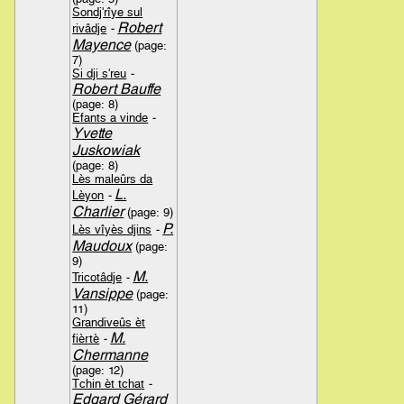
Sondj'rîye sul
Robert
rivâdje
-
Mayence
(page:
7)
Si dji s'reu
-
Robert Bauffe
(page: 8)
Efants a vinde
-
Yvette
Juskowiak
(page: 8)
Lès maleûrs da
L.
Lèyon
-
Charlier
(page: 9)
P.
Lès vîyès djins
-
Maudoux
(page:
9)
M.
Tricotâdje
-
Vansippe
(page:
11)
Grandiveûs èt
M.
fièrtè
-
Chermanne
(page: 12)
Tchin èt tchat
-
Edgard Gérard