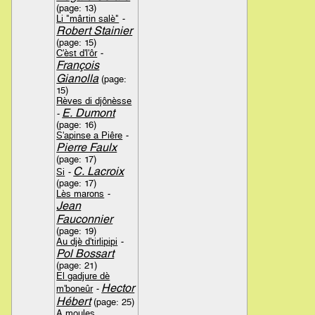
(page: 13)
Li "mârtin salè"
-
Robert Stainier
(page: 15)
C'èst d'l'ôr
-
François
Gianolla
(page:
15)
Rèves di djônèsse
E. Dumont
-
(page: 16)
S'apinse a Piêre
-
Pierre Faulx
(page: 17)
C. Lacroix
Si
-
(page: 17)
Lès marons
-
Jean
Fauconnier
(page: 19)
Au djè d'tirlipipi
-
Pol Bossart
(page: 21)
El gadjure dè
Hector
m'boneûr
-
Hébert
(page: 25)
A moules,