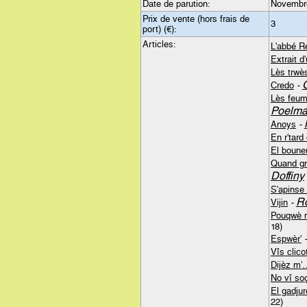
Date de parution:
Novembr
Prix de vente (hors frais de
3
port) (€):
Articles:
L'abbé R
Extrait d
Lès trwè
Credo
-
Lès feum
Poelm
Anoys
-
En r'tar
El boune
Quand gn
Doffiny
S'apinse 
R
Vijin
-
Pouqwè n
18)
Espwèr'
Vîs clico
Dijèz m'
No vî so
El gadjur
22)