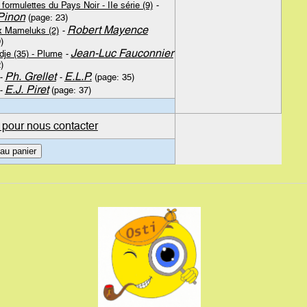
formulettes du Pays Noir - IIe série (9)
-
Pinon
(page: 23)
Robert Mayence
x Mameluks (2)
-
)
Jean-Luc Fauconnier
dje (35) - Plume
-
)
Ph. Grellet
E.L.P.
-
-
(page: 35)
E.J. Piret
-
(page: 37)
 pour nous contacter