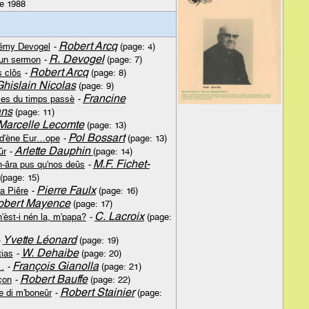
e 1988
Robert Arcq
émy Devogel
-
(page: 4)
R. Devogel
'un sermon
-
(page: 7)
Robert Arcq
s clôs
-
(page: 8)
Ghislain Nicolas
(page: 9)
Francine
es du timps passè
-
ans
(page: 11)
Marcelle Lecomte
(page: 13)
Pol Bossart
d d'ène Eur…ope
-
(page: 13)
Arlette Dauphin
ûr
-
(page: 14)
M.F. Fichet-
-âra pus qu'nos deûs
-
(page: 15)
Pierre Faulx
a Piêre
-
(page: 16)
obert Mayence
(page: 17)
C. Lacroix
'èst-i nén la, m'papa?
-
(page:
Yvette Léonard
-
(page: 19)
W. Dehaibe
tias
-
(page: 20)
François Gianolla
…
-
(page: 21)
Robert Bauffe
çon
-
(page: 22)
Robert Stainier
e di m'boneûr
-
(page: