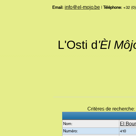
info@el-mojo.be
Email:
|
Téléphone:
+32 (0)
L'Osti d
'Èl Mô
Critères de recherche
El Bou
Nom:
Numéro:
410