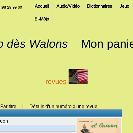
Accueil
Audio/Vidéo
Dictionnaires
Jeux
498 29 99 60
El-Môjo
jo dès Walons
Mon pani
revues
: Par titre | Détails d'un numéro d'une revue
rdon