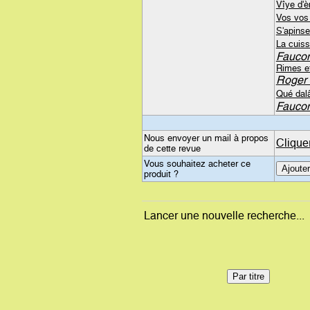
Vîye d'è
Vos vos 
S'apinse
La cuiss
Faucon
Rimes et
Roger 
Qué dalâ
Faucon
Nous envoyer un mail à propos
Clique
de cette revue
Vous souhaitez acheter ce
produit ?
Lancer une nouvelle recherche...