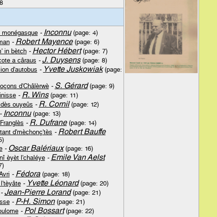
8
Inconnu
n monégasque
-
(page: 4)
Robert Mayence
man
-
(page: 6)
Hector Hébert
 in bètch
-
(page: 7)
J. Duysens
cote a câraus
-
(page: 8)
Yvette Juskowiak
cion d'autobus
-
(page:
S. Gérard
oçons d'Châlèrwè
-
(page: 9)
R. Wins
inisse
-
(page: 11)
R. Cornil
u dès ouyeûs
-
(page: 12)
Inconnu
-
(page: 13)
R. Dufrane
Franglès
-
(page: 14)
Robert Bauffe
tant d'mèchonç'tès
-
5)
Oscar Balériaux
e
-
(page: 16)
Emile Van Aelst
nî èyèt l'chaléye
-
7)
Fédora
Avri
-
(page: 18)
Yvette Léonard
l'tèyâte
-
(page: 20)
Jean-Pierre Lorand
-
(page: 21)
P-H. Simon
èsse
-
(page: 21)
Pol Bossart
boulome
-
(page: 22)