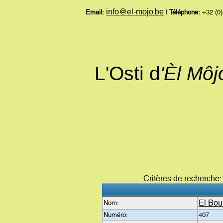
info@el-mojo.be
Email:
|
Téléphone:
+32 (0)
L'Osti d
'Èl Mô
Critères de recherche
El Bou
Nom:
Numéro:
407