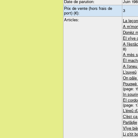
Date de parution:
Juin 198
Prix de vente (hors frais de
3
port) (€):
Articles:
La leço
A m'mo
Donèz m'
Èl vîye 
A l'èstâ
8)
A mès s
Èl mach
A l'one
L'ouyeû
On pâle 
Pouqwè 
(page: 1
In sourir
Èl cordo
(page: 1
L'éreû d'
C'èst ça 
Parlâdje
Vîye bi
Li p'tit 