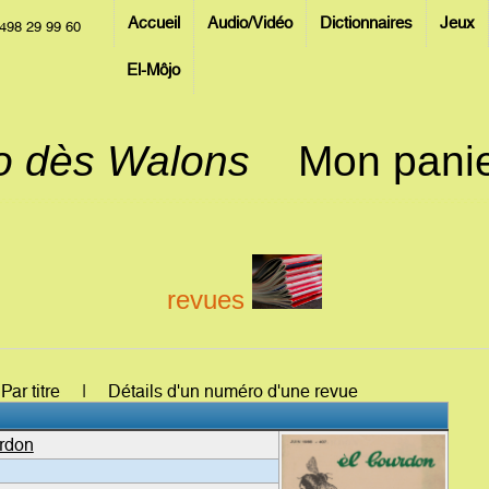
Accueil
Audio/Vidéo
Dictionnaires
Jeux
498 29 99 60
El-Môjo
jo dès Walons
Mon pani
revues
: Par titre | Détails d'un numéro d'une revue
rdon