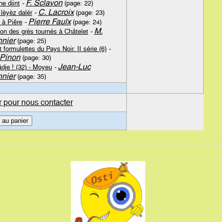
F. Sclavon
ne djint
-
(page: 22)
C. Lacroix
lèyèz dalér
-
(page: 23)
Pierre Faulx
 à Piêre
-
(page: 24)
M.
on des grès tournés à Châtelet
-
nier
(page: 25)
 formulettes du Pays Noir. II série (6)
-
Pinon
(page: 30)
Jean-Luc
dje ! (32) - Moyeu
-
nier
(page: 35)
r pour nous contacter